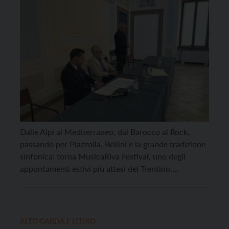
Dalle Alpi al Mediterraneo, dal Barocco al Rock,
passando per Piazzolla, Bellini e la grande tradizione
sinfonica: torna MusicaRiva Festival, uno degli
appuntamenti estivi più attesi del Trentino.
MusicaRivaFestival si appresta a vivere la sua
42esima edizione, confermandosi evento culturale di
riferimento per l’Alto Garda e il Trentino. Dal 18
luglio al 1° agosto 2026, […]
ALTO GARDA E LEDRO