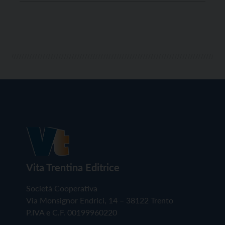
“MusicaRiva Festival 2025 continua il percorso
intrapreso negli ultimi anni, proponendo un ricco
programma […]
Vita Trentina Editrice
Società Cooperativa
Via Monsignor Endrici, 14 – 38122 Trento
P.IVA e C.F. 00199960220