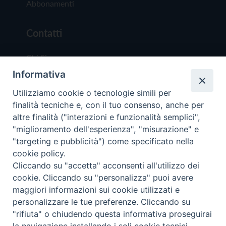
Abbonamenti
Contatti
Chi Siamo
Informativa
Redazione
Scrivici
Utilizziamo cookie o tecnologie simili per
finalità tecniche e, con il tuo consenso, anche per
altre finalità ("interazioni e funzionalità semplici",
"miglioramento dell'esperienza", "misurazione" e
"targeting e pubblicità") come specificato nella
cookie policy.
Copyright © 2019 - Tutti i diritti riservati - Vit
Cliccando su "accetta" acconsenti all'utilizzo dei
Trentina Editrice
cookie. Cliccando su "personalizza" puoi avere
maggiori informazioni sui cookie utilizzati e
Privacy Policy
personalizzare le tue preferenze. Cliccando su
Torna all'inizi
"rifiuta" o chiudendo questa informativa proseguirai