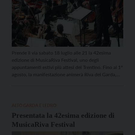
Prende il via sabato 18 luglio alle 21 la 42esima
edizione di MusicaRiva Festival, uno degli
appuntamenti estivi più attesi del Trentino. Fino al 1°
agosto, la manifestazione animerà Riva del Garda,
l’Alto Garda e altri luoghi del Trentino con un
programma che spazia dal Barocco al Rock, dalla
grande tradizione sinfonica al tango di […]
ALTO GARDA E LEDRO
Presentata la 42esima edizione di
MusicaRiva Festival