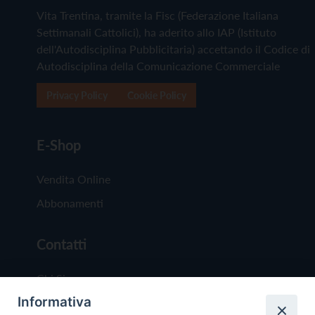
Vita Trentina, tramite la Fisc (Federazione Italiana
Settimanali Cattolici), ha aderito allo IAP (Istituto
dell'Autodisciplina Pubblicitaria) accettando il Codice di
Autodisciplina della Comunicazione Commerciale
Privacy Policy
Cookie Policy
E-Shop
Vendita Online
Abbonamenti
Contatti
Chi Siamo
Informativa
Redazione