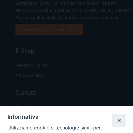
Settimanali Cattolici), ha aderito allo IAP (Istituto
dell'Autodisciplina Pubblicitaria) accettando il Codice di
Autodisciplina della Comunicazione Commerciale
Privacy Policy
Cookie Policy
E-Shop
Vendita Online
Abbonamenti
Contatti
Chi Siamo
Informativa
Redazione
Scrivici
Utilizziamo cookie o tecnologie simili per