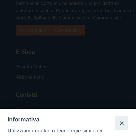
Settimanali Cattolici), ha aderito allo IAP (Istituto
dell'Autodisciplina Pubblicitaria) accettando il Codice di
Autodisciplina della Comunicazione Commerciale
Privacy Policy
Cookie Policy
E-Shop
Vendita Online
Abbonamenti
Contatti
Chi Siamo
Informativa
Redazione
Scrivici
Utilizziamo cookie o tecnologie simili per