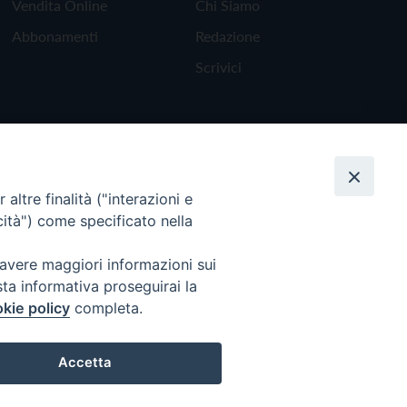
Vendita Online
Chi Siamo
Abbonamenti
Redazione
Scrivici
altre finalità ("interazioni e
cità") come specificato nella
 avere maggiori informazioni sui
sta informativa proseguirai la
kie policy
completa.
Torna all'inizio
Accetta