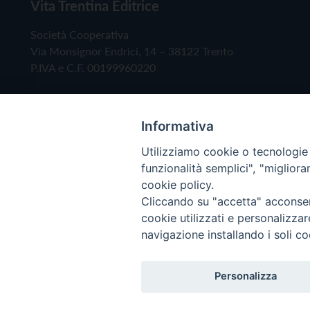
Vita Trentina Editrice
Società Cooperativa
Via Monsignor Endrici, 14 – 38122 Trento
P.IVA e C.F. 00199960220
Informativa
Utilizziamo cookie o tecnologie s
funzionalità semplici", "miglior
cookie policy.
Cliccando su "accetta" acconsent
Copyright © 2019 - Tutti i diritti riservati - Vita
cookie utilizzati e personalizza
navigazione installando i soli co
Privacy Policy
Personalizza