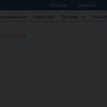
Chi Siamo
Redazione
stro centenario
I nostri libri
Territori
Rubric
NSFOBIA