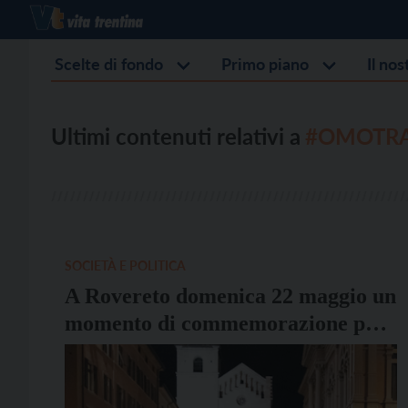
Scelte di fondo
Primo piano
Il no
Ultimi contenuti relativi a
#OMOTRA
SOCIETÀ E POLITICA
A Rovereto domenica 22 maggio un
momento di commemorazione per
le vittime di omo-lesbo-bi-
transfobia