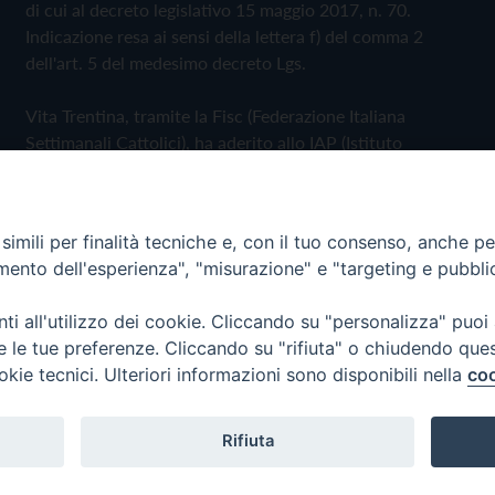
di cui al decreto legislativo 15 maggio 2017, n. 70.
Indicazione resa ai sensi della lettera f) del comma 2
dell'art. 5 del medesimo decreto Lgs.
Vita Trentina, tramite la Fisc (Federazione Italiana
Settimanali Cattolici), ha aderito allo IAP (Istituto
dell'Autodisciplina Pubblicitaria) accettando il Codice di
Autodisciplina della Comunicazione Commerciale
imili per finalità tecniche e, con il tuo consenso, anche per 
Privacy Policy
Cookie Policy
amento dell'esperienza", "misurazione" e "targeting e pubbli
i all'utilizzo dei cookie. Cliccando su "personalizza" puoi
 Trentina Editrice
re le tue preferenze. Cliccando su "rifiuta" o chiudendo que
okie tecnici. Ulteriori informazioni sono disponibili nella
coo
Rifiuta