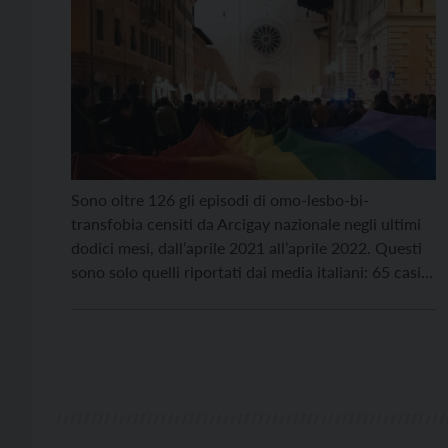
Sono oltre 126 gli episodi di omo-lesbo-bi-
transfobia censiti da Arcigay nazionale negli ultimi
dodici mesi, dall’aprile 2021 all’aprile 2022. Questi
sono solo quelli riportati dai media italiani: 65 casi a
nord, 38 al centro, 23 a sud e nelle isole. 37
riguardano ragazzi e ragazze con meno di vent’anni.
Arcigay del Trentino sta portando avanti, […]