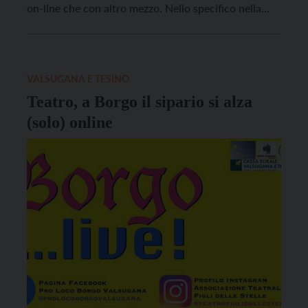
on-line che con altro mezzo. Nello specifico nella
bassa Valsugana, i Carabinieri di Castel Ivano hanno
denunciato alla Procura della Repubblica di Trento
due italiani di 65 e 48 anni, uno […]
VALSUGANA E TESINO
Teatro, a Borgo il sipario si alza
(solo) online