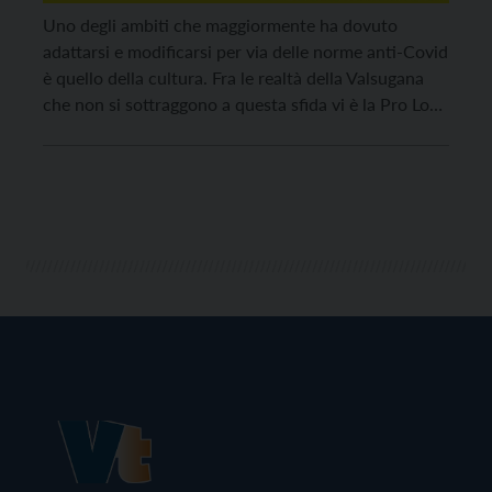
Uno degli ambiti che maggiormente ha dovuto
adattarsi e modificarsi per via delle norme anti-Covid
è quello della cultura. Fra le realtà della Valsugana
che non si sottraggono a questa sfida vi è la Pro Loco
Borgo Valsugana che ha deciso di dar luogo a una
serie di spettacoli teatrali online. A partire da domani
[…]