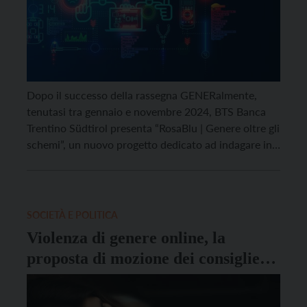
Dopo il successo della rassegna GENERalmente,
tenutasi tra gennaio e novembre 2024, BTS Banca
Trentino Südtirol presenta “RosaBlu | Genere oltre gli
schemi”, un nuovo progetto dedicato ad indagare in
maniera condivisa il maschile contemporaneo. Il
primo appuntamento, dal titolo “On-lie – Identità e
narrazioni nel mondo digitale”, si terrà a Palazzo
Benvenuti giovedì 23 […]
SOCIETÀ E POLITICA
Violenza di genere online, la
proposta di mozione dei consiglieri
trentini del Pd