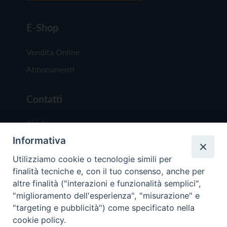
E-Shop
Vendita Online
Abbonamenti
Contatti
Chi Siamo
Informativa
Redazione
Scrivici
Utilizziamo cookie o tecnologie simili per
finalità tecniche e, con il tuo consenso, anche per
altre finalità ("interazioni e funzionalità semplici",
"miglioramento dell'esperienza", "misurazione" e
"targeting e pubblicità") come specificato nella
cookie policy.
Copyright © 2019 - Tutti i diritti riservati - Vit