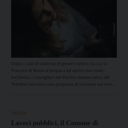
Dopo i casi di violenza di genere online, su cui la
Procura di Roma si prepara ad aprire una maxi-
inchiesta, i consiglieri del Partito democratico del
Trentino lanciano una proposta di mozione sul tema.
La proposta di mozione, firmata da Francesca
Parolari, Paolo Zanella, Lucia Maestri, Alessio
Manica, Mariachiara Franzoia e Michela Calzà,
chiede di […]
TRENTO
Lavori pubblici, il Comune di