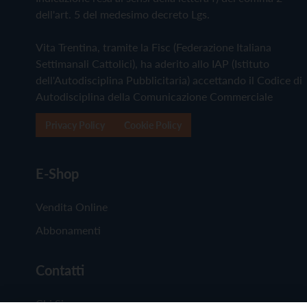
dell'art. 5 del medesimo decreto Lgs.
Vita Trentina, tramite la Fisc (Federazione Italiana
Settimanali Cattolici), ha aderito allo IAP (Istituto
dell'Autodisciplina Pubblicitaria) accettando il Codice di
Autodisciplina della Comunicazione Commerciale
Privacy Policy
Cookie Policy
E-Shop
Vendita Online
Abbonamenti
Contatti
Chi Siamo