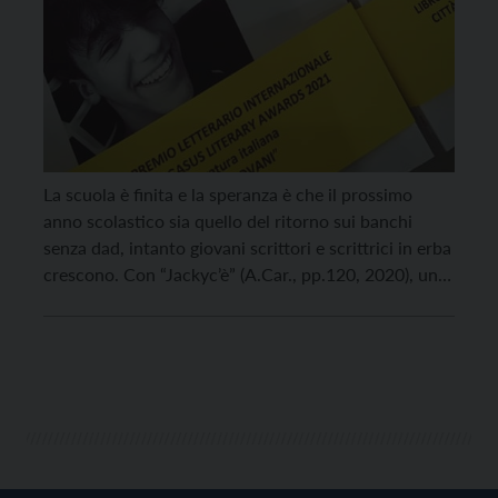
La scuola è finita e la speranza è che il prossimo
anno scolastico sia quello del ritorno sui banchi
senza dad, intanto giovani scrittori e scrittrici in erba
crescono. Con “Jackyc’è” (A.Car., pp.120, 2020), una
raccolta di racconti, poesie e di emozioni uscita
nell’ottobre del 2020, Giacomo Bertò, studente del
quarto anno del Liceo classico […]