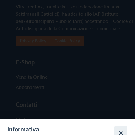
Vita Trentina, tramite la Fisc (Federazione Italiana
Settimanali Cattolici), ha aderito allo IAP (Istituto
dell'Autodisciplina Pubblicitaria) accettando il Codice di
Autodisciplina della Comunicazione Commerciale
Privacy Policy
Cookie Policy
E-Shop
Vendita Online
Abbonamenti
Contatti
Chi Siamo
Informativa
Redazione