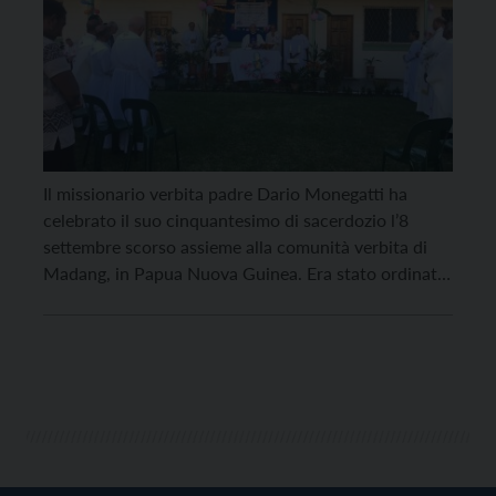
Il missionario verbita padre Dario Monegatti ha
celebrato il suo cinquantesimo di sacerdozio l’8
settembre scorso assieme alla comunità verbita di
Madang, in Papua Nuova Guinea. Era stato ordinato
il primo marzo 1970, ma ha voluto attendere per
celebrare l’anniversario insieme ad altri suoi
confratelli. “È un tratto caratteristico di padre Dario,
questo di non […]