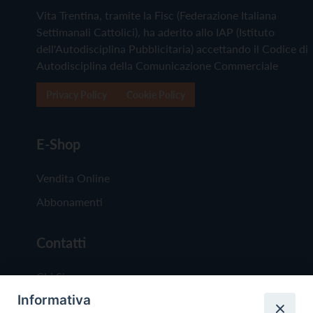
Vita Trentina, tramite la Fisc (Federazione Italiana
Settimanali Cattolici), ha aderito allo IAP (Istituto
dell'Autodisciplina Pubblicitaria) accettando il Codice di
Autodisciplina della Comunicazione Commerciale
Privacy Policy
Cookie Policy
E-Shop
Vendita Online
Abbonamenti
Contatti
Chi Siamo
Informativa
Redazione