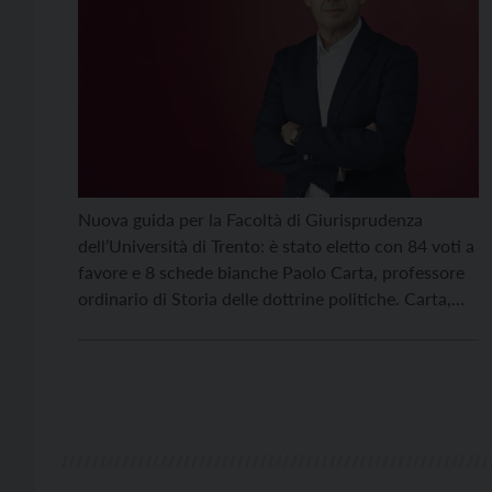
Nuova guida per la Facoltà di Giurisprudenza
dell’Università di Trento: è stato eletto con 84 voti a
favore e 8 schede bianche Paolo Carta, professore
ordinario di Storia delle dottrine politiche. Carta,
unico professore ad aver dato la disponibilità,
inizierà nei prossimi giorni il suo mandato e lo
concluderà nel 2025; al termine potrà ricandidarsi.
[…]