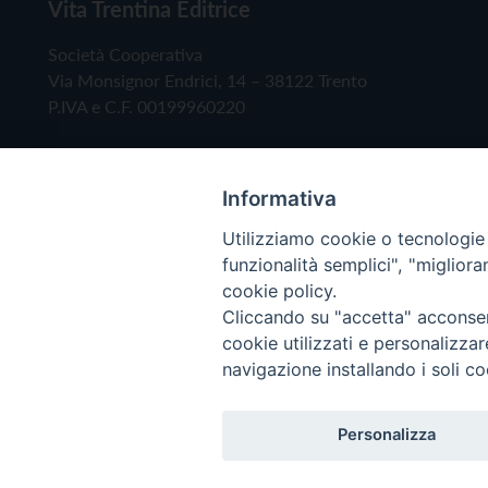
Vita Trentina Editrice
Società Cooperativa
Via Monsignor Endrici, 14 – 38122 Trento
P.IVA e C.F. 00199960220
Informativa
Utilizziamo cookie o tecnologie s
funzionalità semplici", "miglior
cookie policy.
Cliccando su "accetta" acconsent
Copyright © 2019 - Tutti i diritti riservati - Vita
cookie utilizzati e personalizza
navigazione installando i soli co
Privacy Policy
Personalizza