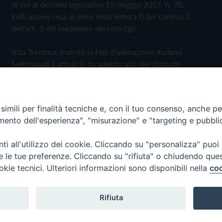
di cui al decreto legislativo 15 maggio 2017, n. 70.
Indicazione resa ai sensi della lettera f) del comma 2
dell'art. 5 del medesimo decreto Lgs.
Vita Trentina, tramite la Fisc (Federazione Italiana
Settimanali Cattolici), ha aderito allo IAP (Istituto
dell'Autodisciplina Pubblicitaria) accettando il Codice di
Autodisciplina della Comunicazione Commerciale
imili per finalità tecniche e, con il tuo consenso, anche per 
Privacy Policy
Cookie Policy
amento dell'esperienza", "misurazione" e "targeting e pubbli
i all'utilizzo dei cookie. Cliccando su "personalizza" puoi
 Trentina Editrice
re le tue preferenze. Cliccando su "rifiuta" o chiudendo que
okie tecnici. Ulteriori informazioni sono disponibili nella
coo
Rifiuta