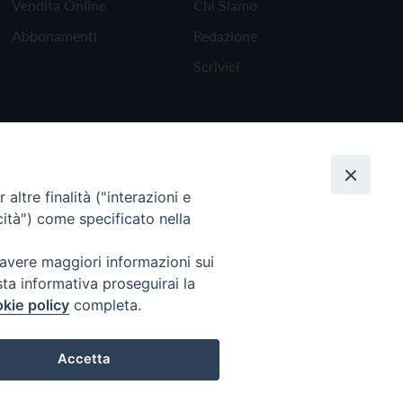
Vendita Online
Chi Siamo
Abbonamenti
Redazione
Scrivici
altre finalità ("interazioni e
cità") come specificato nella
 avere maggiori informazioni sui
sta informativa proseguirai la
kie policy
completa.
Torna all'inizio
Accetta