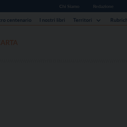
Chi Siamo
Redazione
stro centenario
I nostri libri
Territori
Rubric
CARTA