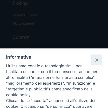
E-Shop
Vendita Online
Abbonamenti
Contatti
Chi Siamo
Informativa
Redazione
Scrivici
Utilizziamo cookie o tecnologie simili per
finalità tecniche e, con il tuo consenso, anche per
altre finalità ("interazioni e funzionalità semplici",
"miglioramento dell'esperienza", "misurazione" e
"targeting e pubblicità") come specificato nella
cookie policy.
Copyright © 2019 - Tutti i diritti riservati - Vit
Cliccando su "accetta" acconsenti all'utilizzo dei
Trentina Editrice
cookie. Cliccando su "personalizza" puoi avere