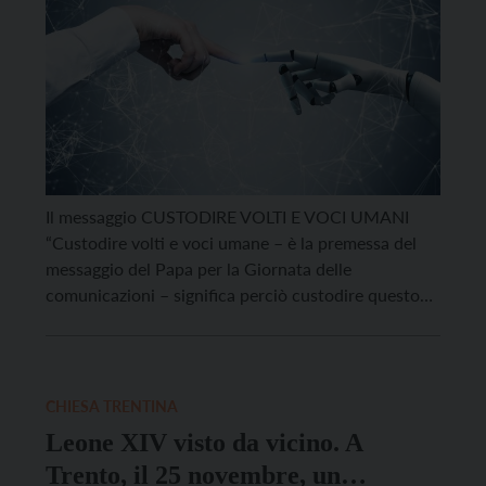
Il messaggio CUSTODIRE VOLTI E VOCI UMANI
“Custodire volti e voci umane – è la premessa del
messaggio del Papa per la Giornata delle
comunicazioni – significa perciò custodire questo
sigillo, questo riflesso indelebile dell’amore di Dio.
Non siamo una specie fatta di algoritmi biochimici,
definiti in anticipo. Ciascuno di noi ha una
vocazione insostituibile […]
CHIESA TRENTINA
Leone XIV visto da vicino. A
Trento, il 25 novembre, un