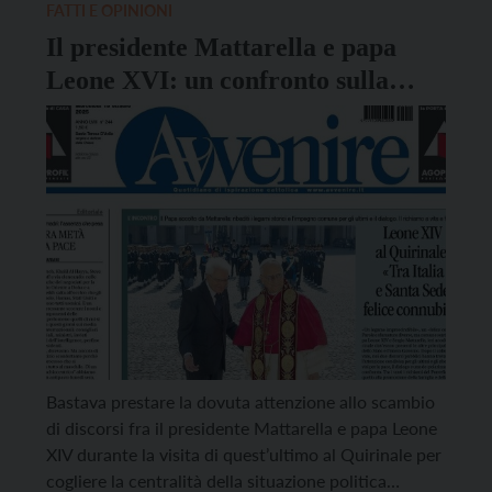
serata su papa Leone XIV in occasione dei suoi primi
FATTI E OPINIONI
[…]
Il presidente Mattarella e papa
Leone XVI: un confronto sulla
politica internazionale
Bastava prestare la dovuta attenzione allo scambio
di discorsi fra il presidente Mattarella e papa Leone
XIV durante la visita di quest’ultimo al Quirinale per
cogliere la centralità della situazione politica