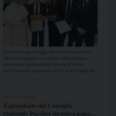
È stata consegnata oggi nelle mani di papa Leone
XIV una pergamena con il titolo della prossima
edizione del Festival dell’Economia di Trento,
manifestazione organizzata dal 20 al 24 maggio dal
Sole 24 Ore in collaborazione con la Provincia
autonoma di Trento e che rappresenta da anni uno
dei principali appuntamenti di confronto
economico e […]
SOCIETÀ E POLITICA
Il presidente del Consiglio
regionale Paccher incontra papa