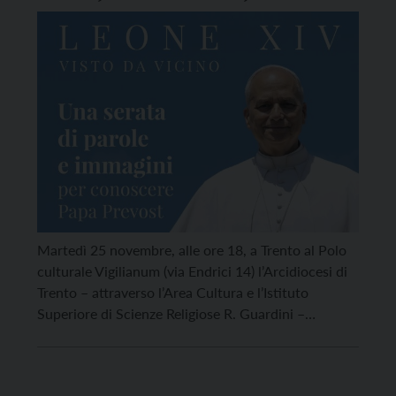
incontro sul papa con Massimiliano
Menichetti
Martedì 25 novembre, alle ore 18, a Trento al Polo
culturale Vigilianum (via Endrici 14) l’Arcidiocesi di
Trento – attraverso l’Area Cultura e l’Istituto
Superiore di Scienze Religiose R. Guardini –
promuove, in sinergia con il Dicastero per la
Comunicazione della Santa Sede, Radio Vaticana –
Vatican News e Libreria Editrice Vaticana, una