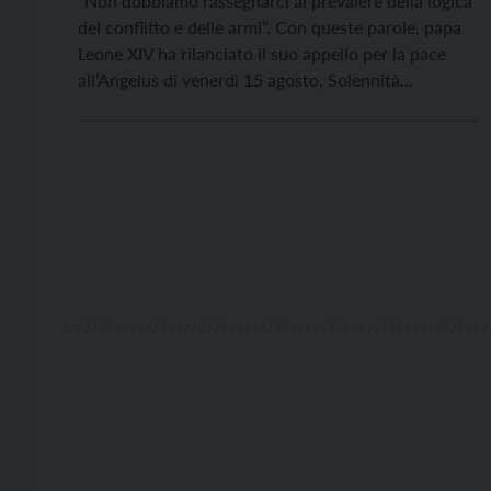
“Non dobbiamo rassegnarci al prevalere della logica
del conflitto e delle armi”. Con queste parole, papa
Leone XIV ha rilanciato il suo appello per la pace
all’Angelus di venerdì 15 agosto, Solennità
dell’Assunzione della Beata Vergine Maria, celebrato
a Castel Gandolfo. Al termine della preghiera
mariana, il Papa ha invitato a guardare a Maria,
“nostra […]