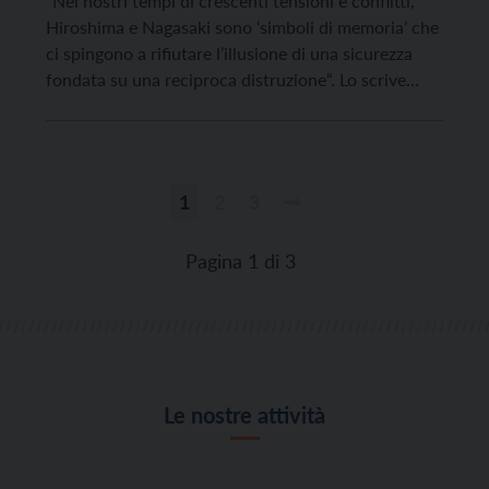
“Nei nostri tempi di crescenti tensioni e conflitti,
Hiroshima e Nagasaki sono ‘simboli di memoria’ che
ci spingono a rifiutare l’illusione di una sicurezza
fondata su una reciproca distruzione“. Lo scrive
papa Leone XIV, nel messaggio inviato a mons.
Alexis Mitsuru Shirahama, vescovo di Hiroshima, in
occasione dell’80° anniversario dei bombardamenti
atomici. Al contrario, per […]
1
2
3
Paginazione
degli
Pagina 1 di 3
articoli
Le nostre attività