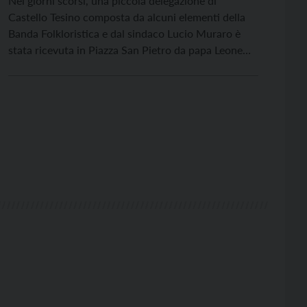
Nei giorni scorsi, una piccola delegazione di
Castello Tesino composta da alcuni elementi della
Banda Folkloristica e dal sindaco Lucio Muraro è
stata ricevuta in Piazza San Pietro da papa Leone
XIV. In occasione dell’incontro, la delegazione ha
consegnato al Pontefice il libro #italiagirabanda, un
progetto nazionale ideato dai bandisti della Banda
Folkloristica. Si tratta […]