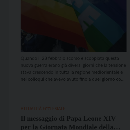
Quando il 28 febbraio scorso è scoppiata questa
nuova guerra erano già diversi giorni che la tensione
stava crescendo in tutta la regione mediorientale e
nei colloqui che avevo avuto fino a quel giorno con
diplomatici di vari paesi e con responsabili di
intelligence tutti davano per scontato – per varie
ragioni – che l’attacco […]
ATTUALITÀ ECCLESIALE
Il messaggio di Papa Leone XIV
per la Giornata Mondiale della