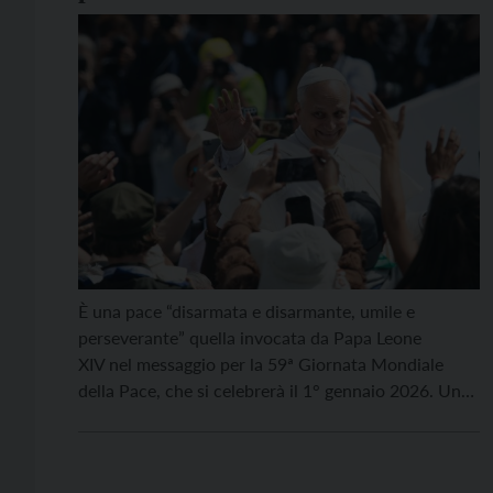
Pace
È una pace “disarmata e disarmante, umile e
perseverante” quella invocata da Papa Leone
XIV nel messaggio per la 59ª Giornata Mondiale
della Pace, che si celebrerà il 1° gennaio 2026. Un
testo forte e realistico (QUI versione integrale), ma
attraversato da una speranza tenace, intitolato “La
pace sia con tutti voi. Verso una pace disarmata e