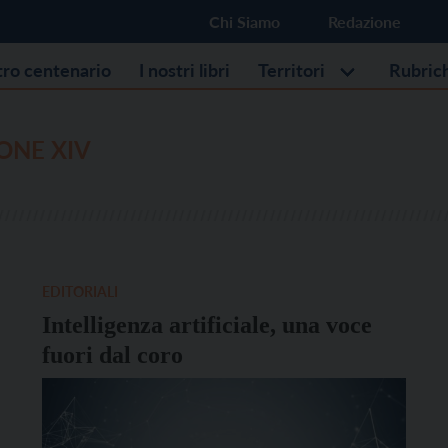
Chi Siamo
Redazione
stro centenario
I nostri libri
Territori
Rubric
ONE XIV
EDITORIALI
Intelligenza artificiale, una voce
fuori dal coro