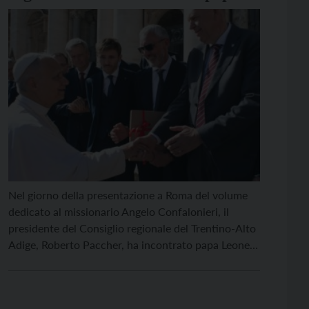
Leone XIV
Nel giorno della presentazione a Roma del volume
dedicato al missionario Angelo Confalonieri, il
presidente del Consiglio regionale del Trentino-Alto
Adige, Roberto Paccher, ha incontrato papa Leone
XIV. Nel breve scambio, il presidente ha espresso al
Pontefice l’auspicio di poterlo accogliere presto in
Trentino. Il Papa, stringendogli la mano, ha risposto: