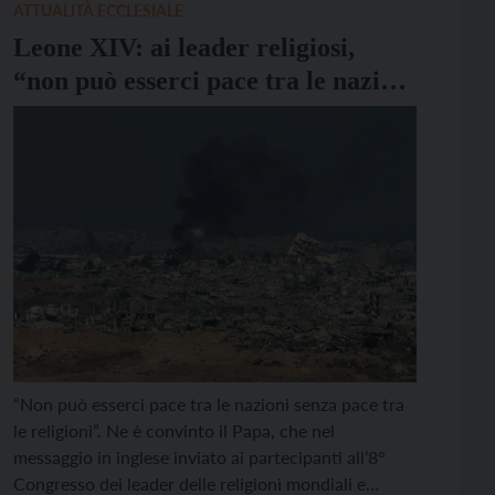
“Speriamo”. Subito dopo l’incontro […]
ATTUALITÀ ECCLESIALE
Leone XIV: ai leader religiosi,
“non può esserci pace tra le nazioni
senza pace tra le religioni”
“Non può esserci pace tra le nazioni senza pace tra
le religioni”. Ne è convinto il Papa, che nel
messaggio in inglese inviato ai partecipanti all’8°
Congresso dei leader delle religioni mondiali e