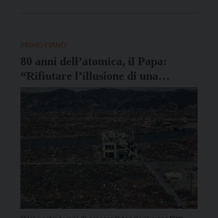
internazionale nelle riflessioni di due protagonisti di
questa tormentata fase della nostra storia. Certo
l’attenzione dei media in quel 14 ottobre era in gran
[…]
PRIMO PIANO
80 anni dell’atomica, il Papa:
“Rifiutare l’illusione di una
sicurezza fondata sulla reciproca
distruzione”