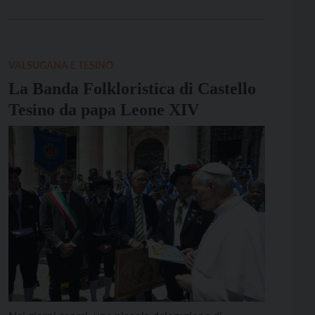
tradizionali, in corso ad Astana, ha rilanciato le
parole di san Giovanni Paolo II nell’incontro storico
dei leader religiosi ad Assisi nel […]
VALSUGANA E TESINO
La Banda Folkloristica di Castello
Tesino da papa Leone XIV