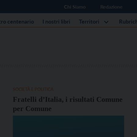
Chi Siamo
Redazione
stro centenario
I nostri libri
Territori
Rubric
SOCIETÀ E POLITICA
Fratelli d’Italia, i risultati Comune
per Comune