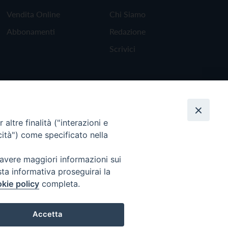
Vendita Online
Chi Siamo
Abbonamenti
Redazione
Scrivici
altre finalità ("interazioni e
cità") come specificato nella
 avere maggiori informazioni sui
sta informativa proseguirai la
kie policy
completa.
Torna all'inizio
Accetta