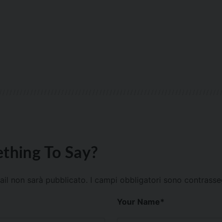
thing To Say?
mail non sarà pubblicato.
I campi obbligatori sono contrass
Your Name
*