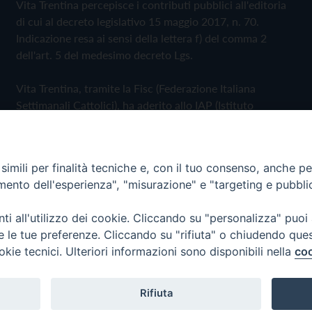
Vita Trentina percepisce i contributi pubblici all'editoria
di cui al decreto legislativo 15 maggio 2017, n. 70.
Indicazione resa ai sensi della lettera f) del comma 2
dell'art. 5 del medesimo decreto Lgs.
Vita Trentina, tramite la Fisc (Federazione Italiana
Settimanali Cattolici), ha aderito allo IAP (Istituto
dell'Autodisciplina Pubblicitaria) accettando il Codice di
Autodisciplina della Comunicazione Commerciale
imili per finalità tecniche e, con il tuo consenso, anche per 
Privacy Policy
Cookie Policy
amento dell'esperienza", "misurazione" e "targeting e pubbli
i all'utilizzo dei cookie. Cliccando su "personalizza" puoi
 Trentina Editrice
re le tue preferenze. Cliccando su "rifiuta" o chiudendo que
okie tecnici. Ulteriori informazioni sono disponibili nella
coo
Rifiuta