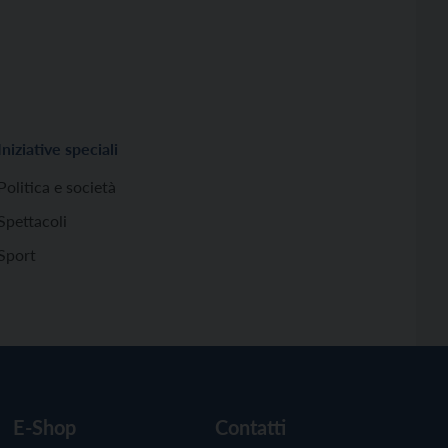
Iniziative speciali
Politica e società
Spettacoli
Sport
E-Shop
Contatti