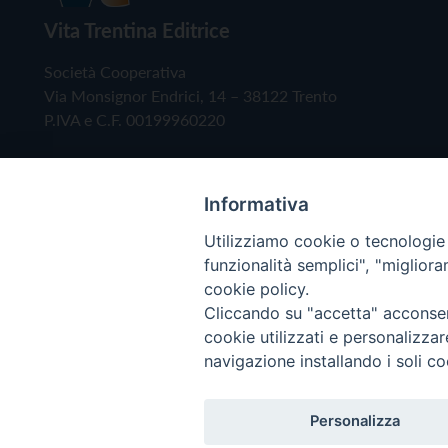
Vita Trentina Editrice
Società Cooperativa
Via Monsignor Endrici, 14 – 38122 Trento
P.IVA e C.F. 00199960220
Informativa
Utilizziamo cookie o tecnologie s
funzionalità semplici", "miglior
cookie policy.
Cliccando su "accetta" acconsent
Copyright © 2019 - Tutti i diritti riservati - Vita
cookie utilizzati e personalizza
navigazione installando i soli co
Privacy Policy
Personalizza