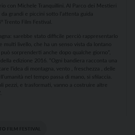
io con Michele Tranquillini. Al Parco dei Mestieri
da grandi e piccini sotto l’attenta guida
64° Trento Film Festival.
agna: sarebbe stato difficile perciò rappresentarlo
 multi livello, che ha un senso vista da lontano
 può sorprenderti anche dopo qualche giorno”,
o della edizione 2016. “Ogni bandiera racconta una
e l’idea di montagna, vento , freschezza , delle
ll’umanità nel tempo passa di mano, si sfilaccia.
i pezzi, e trasformati, vanno a costruire altre
.
O FILM FESTIVAL