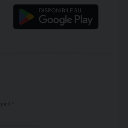
egnati
*