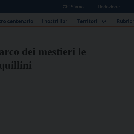
Chi Siamo
Redazione
stro centenario
I nostri libri
Territori
Rubric
arco dei mestieri le
uillini