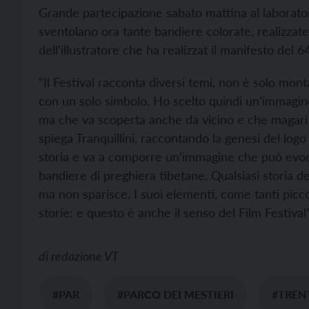
Grande partecipazione sabato mattina al laborator
sventolano ora tante bandiere colorate, realizzate 
dell’illustratore che ha realizzat il manifesto del 
“Il Festival racconta diversi temi, non è solo mont
con un solo simbolo. Ho scelto quindi un’immagine
ma che va scoperta anche da vicino e che magari
spiega Tranquillini, raccontando la genesi del log
storia e va a comporre un’immagine che può evocar
bandiere di preghiera tibetane. Qualsiasi storia de
ma non sparisce. I suoi elementi, come tanti piccol
storie: e questo è anche il senso del Film Festival”
di
redazione VT
#PAR
#PARCO DEI MESTIERI
#TRENT