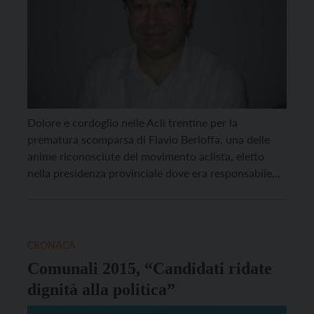
Dolore e cordoglio nelle Acli trentine per la
prematura scomparsa di Flavio Berloffa, una delle
anime riconosciute del movimento aclista, eletto
nella presidenza provinciale dove era responsabile
per l’ambito “vita cristiana”. Da molti anni si
dedicava a stimolare e accompagnare le varie
iniziative di formazione spirituale, biblica e di
pastorale sociale, ne favoriva il coordinamento […]
CRONACA
Comunali 2015, “Candidati ridate
dignità alla politica”