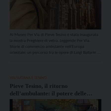
Al Museo Per Via di Pieve Tesino è stata inaugurata
la mostra Preghiere di vetro. Leggende Per Via.
Storie di commercio ambulante nell’Europa
orientale: un percorso tra le opere di Luigi Ballarin e i
racconti di Mauro Neri per scoprire l’incontro tra i
kròmeri, gli ambulanti della Valle dei Mocheni, e le
leggende dei contadini […]
VALSUGANA E TESINO
Pieve Tesino, il ritorno
dell’ambulante: il potere delle
immagini tra stampa e fotografia