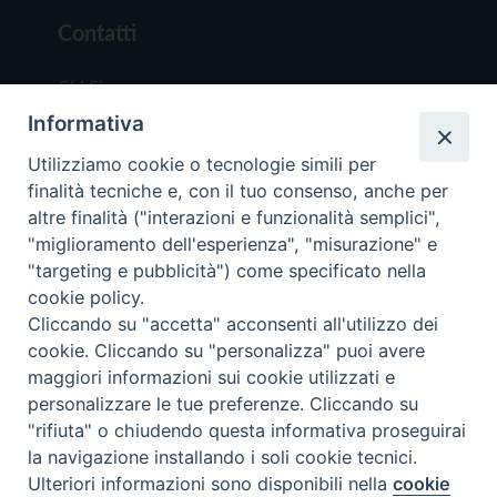
Contatti
Chi Siamo
Informativa
Redazione
Scrivici
Utilizziamo cookie o tecnologie simili per
finalità tecniche e, con il tuo consenso, anche per
altre finalità ("interazioni e funzionalità semplici",
"miglioramento dell'esperienza", "misurazione" e
"targeting e pubblicità") come specificato nella
cookie policy.
Copyright © 2019 - Tutti i diritti riservati - Vit
Cliccando su "accetta" acconsenti all'utilizzo dei
Trentina Editrice
cookie. Cliccando su "personalizza" puoi avere
maggiori informazioni sui cookie utilizzati e
Privacy Policy
personalizzare le tue preferenze. Cliccando su
Torna all'inizi
"rifiuta" o chiudendo questa informativa proseguirai
la navigazione installando i soli cookie tecnici.
Ulteriori informazioni sono disponibili nella
cookie
Preferenze Cookie