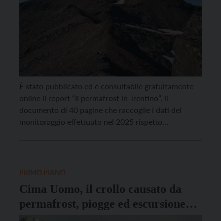
È stato pubblicato ed è consultabile gratuitamente
online il report “Il permafrost in Trentino”, il
documento di 40 pagine che raccoglie i dati del
monitoraggio effettuato nel 2025 rispetto
al permafrost, il terreno perennemente congelato
che caratterizza molti versanti e creste rocciose di
alta quota del Trentino, che sta cambiando
rapidamente ed è oggi un osservato […]
PRIMO PIANO
Cima Uomo, il crollo causato da
permafrost, piogge ed escursione
termica