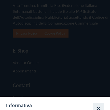
Vita Trentina, tramite la Fisc (Federazione Italiana
Settimanali Cattolici), ha aderito allo IAP (Istituto
dell'Autodisciplina Pubblicitaria) accettando il Codice di
Autodisciplina della Comunicazione Commerciale
Privacy Policy
Cookie Policy
E-Shop
Vendita Online
Abbonamenti
Contatti
Chi Siamo
Informativa
Redazione