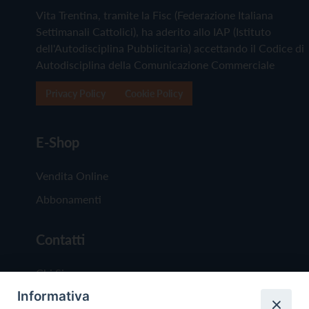
Vita Trentina, tramite la Fisc (Federazione Italiana
Settimanali Cattolici), ha aderito allo IAP (Istituto
dell'Autodisciplina Pubblicitaria) accettando il Codice di
Autodisciplina della Comunicazione Commerciale
Privacy Policy
Cookie Policy
E-Shop
Vendita Online
Abbonamenti
Contatti
Chi Siamo
Informativa
Redazione