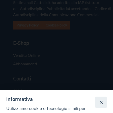
Settimanali Cattolici), ha aderito allo IAP (Istituto
dell'Autodisciplina Pubblicitaria) accettando il Codice di
Autodisciplina della Comunicazione Commerciale
Privacy Policy
Cookie Policy
E-Shop
Vendita Online
Abbonamenti
Contatti
Chi Siamo
Informativa
Redazione
Scrivici
Utilizziamo cookie o tecnologie simili per