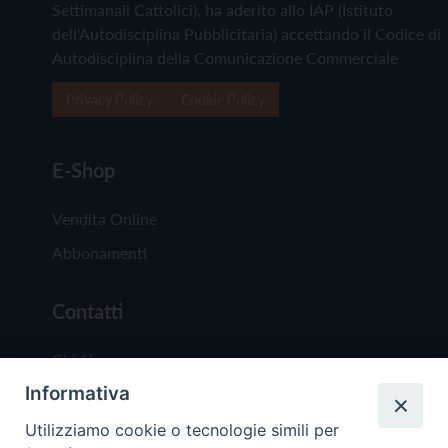
Settimanali Cattolici), ha aderito allo IAP (Istituto
dell'Autodisciplina Pubblicitaria) accettando il Codice di
Autodisciplina della Comunicazione Commerciale
Privacy Policy
Cookie Policy
E-Shop
Vendita Online
Abbonamenti
Contatti
Chi Siamo
Informativa
Redazione
Scrivici
Utilizziamo cookie o tecnologie simili per