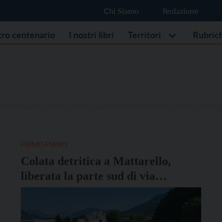
Chi Siamo
Redazione
stro centenario
I nostri libri
Territori
Rubric
PRIMO PIANO
Colata detritica a Mattarello,
liberata la parte sud di via
Nazionale