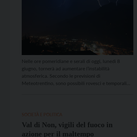
Nelle ore pomeridiane e serali di oggi, lunedì 8
giugno, tornerà ad aumentare l’instabilità
atmosferica. Secondo le previsioni di
Meteotrentino, sono possibili rovesci e temporali
sparsi, in particolare in prossimità dei rilievi. Nel
corso della notte non si esclude la formazione di
isolati temporali anche nelle aree di fondovalle. Per
la giornata di domani è […]
SOCIETÀ E POLITICA
Val di Non, vigili del fuoco in
azione per il maltempo