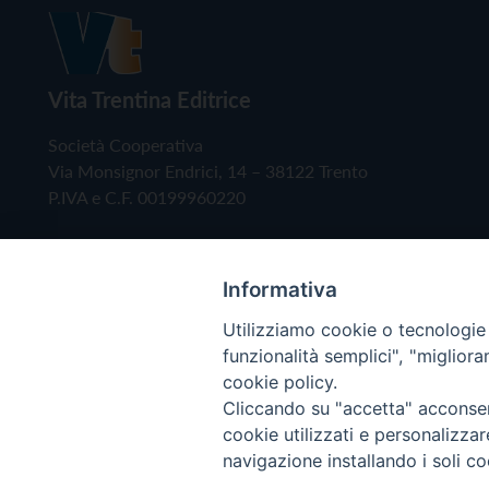
Vita Trentina Editrice
Società Cooperativa
Via Monsignor Endrici, 14 – 38122 Trento
P.IVA e C.F. 00199960220
Informativa
Utilizziamo cookie o tecnologie s
funzionalità semplici", "miglior
cookie policy.
Cliccando su "accetta" acconsent
Copyright © 2019 - Tutti i diritti riservati - Vita
cookie utilizzati e personalizza
navigazione installando i soli co
Privacy Policy