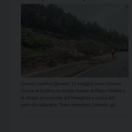
Questa mattina (giovedì 11 maggio) sono rimaste
chiuse al traffico la strada statale di Passo Fedaia e
la strada provinciale del Manghen a causa del
pericolo valanghe. Sono numerosi, intanto, gli
interventi dei vigili del fuoco volontari, del servizio
geologico e del servizio gestione strade della
Provincia di Trento, scattati nelle ultime ore a causa