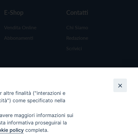
E-Shop
Contatti
Vendita Online
Chi Siamo
Abbonamenti
Redazione
Scrivici
altre finalità ("interazioni e
cità") come specificato nella
 avere maggiori informazioni sui
sta informativa proseguirai la
kie policy
completa.