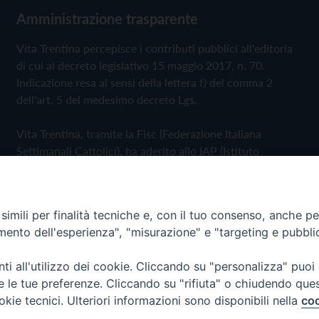
Amministrazione trasparente
Vita Trentina percepisce i contributi pubblici all'editoria
di cui al decreto legislativo 15 maggio 2017, n. 70.
Indicazione resa ai sensi della lettera f) del comma 2
dell'art. 5 del medesimo decreto Lgs.
Vita Trentina, tramite la Fisc (Federazione Italiana
Settimanali Cattolici), ha aderito allo IAP (Istituto
dell'Autodisciplina Pubblicitaria) accettando il Codice di
Autodisciplina della Comunicazione Commerciale
imili per finalità tecniche e, con il tuo consenso, anche per 
Privacy Policy
Cookie Policy
amento dell'esperienza", "misurazione" e "targeting e pubbli
i all'utilizzo dei cookie. Cliccando su "personalizza" puoi
 Trentina Editrice
re le tue preferenze. Cliccando su "rifiuta" o chiudendo que
okie tecnici. Ulteriori informazioni sono disponibili nella
coo