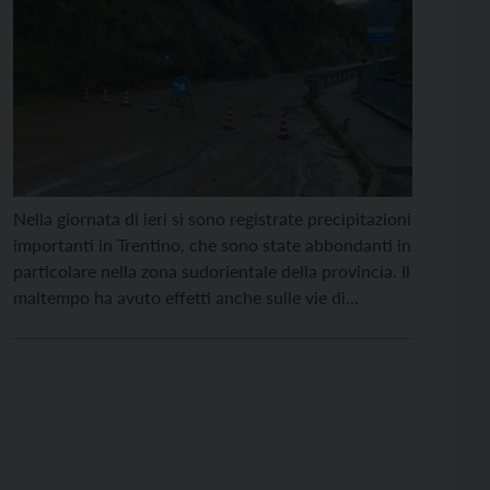
Nella giornata di ieri si sono registrate precipitazioni
importanti in Trentino, che sono state abbondanti in
particolare nella zona sudorientale della provincia. Il
maltempo ha avuto effetti anche sulle vie di
comunicazione. Di seguito la situazione relativa alla
rete stradale di competenza provinciale riferita alle
ore 9.30 di oggi, 22 maggio 2024, comunicata dal
Servizio […]