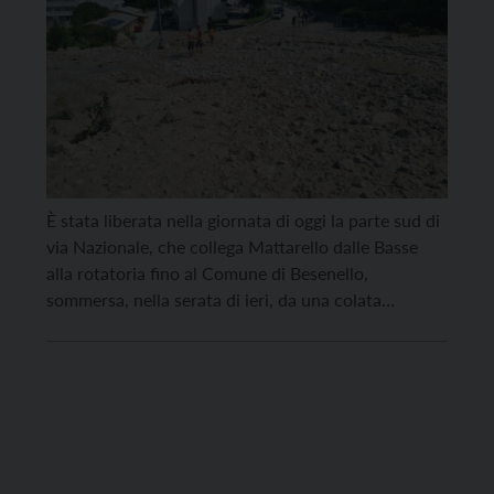
È stata liberata nella giornata di oggi la parte sud di
via Nazionale, che collega Mattarello dalle Basse
alla rotatoria fino al Comune di Besenello,
sommersa, nella serata di ieri, da una colata
detritica con un fronte di circa 200 metri originata
dalla stessa pioggia di eccezionale intensità sulla
Vigolana che ha provocato i danni […]