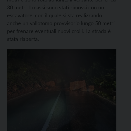
30 metri. I massi sono stati rimossi con un
escavatore, con il quale si sta realizzando
anche un vallotomo provvisorio lungo 50 metri
per frenare eventuali nuovi crolli. La strada è
stata riaperta.