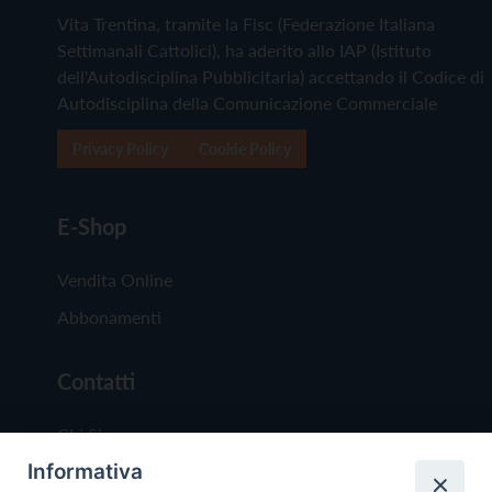
Vita Trentina, tramite la Fisc (Federazione Italiana
Settimanali Cattolici), ha aderito allo IAP (Istituto
dell'Autodisciplina Pubblicitaria) accettando il Codice di
Autodisciplina della Comunicazione Commerciale
Privacy Policy
Cookie Policy
E-Shop
Vendita Online
Abbonamenti
Contatti
Chi Siamo
Informativa
Redazione