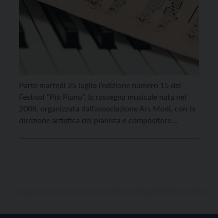
Parte martedì 25 luglio l’edizione numero 15 del
Festival “Più Piano”, la rassegna musicale nata nel
2008, organizzata dall’associazione Ars Modi, con la
direzione artistica del pianista e compositore
trentino Edoardo Bruni, che prevede ben 16
importanti appuntamenti musicali in località
turistiche della Provincia di Trento. Il comune
denominatore della rassegna intitolata “Più Piano” è
[…]