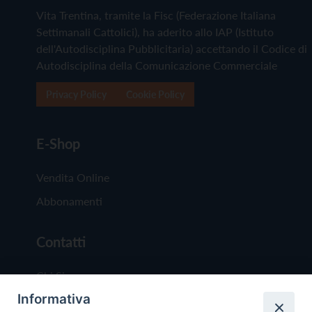
Vita Trentina, tramite la Fisc (Federazione Italiana
Settimanali Cattolici), ha aderito allo IAP (Istituto
dell'Autodisciplina Pubblicitaria) accettando il Codice di
Autodisciplina della Comunicazione Commerciale
Privacy Policy
Cookie Policy
E-Shop
Vendita Online
Abbonamenti
Contatti
Chi Siamo
Informativa
Redazione