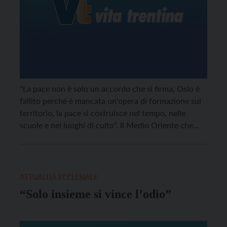
"La pace non è solo un accordo che si firma, Oslo è
fallito perché è mancata un'opera di formazione sul
territorio, la pace si costruisce nel tempo, nelle
scuole e nei luoghi di culto”. Il Medio Oriente che
fatica a costruire ponti ed erige muri che
impediscono il dialogo nelle parole del Custode di
Terra Santa, padre Pierbattista Pizzaballa.
ATTUALITÀ ECCLESIALE
“Solo insieme si vince l’odio”