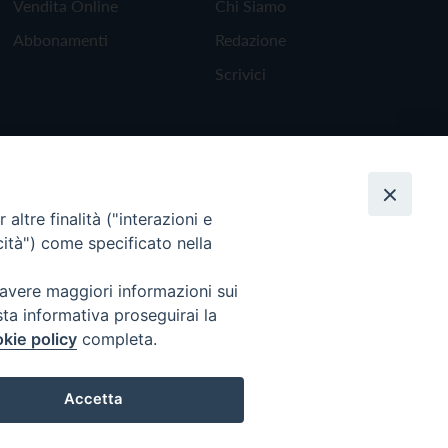
Vendita Online
Chi Siamo
Abbonamenti
Redazione
Scrivici
altre finalità ("interazioni e
cità") come specificato nella
 avere maggiori informazioni sui
sta informativa proseguirai la
kie policy
completa.
Torna all'inizio
Accetta