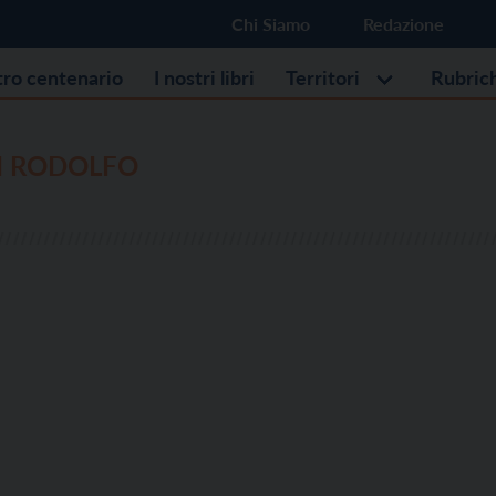
Chi Siamo
Redazione
stro centenario
I nostri libri
Territori
Rubric
I RODOLFO