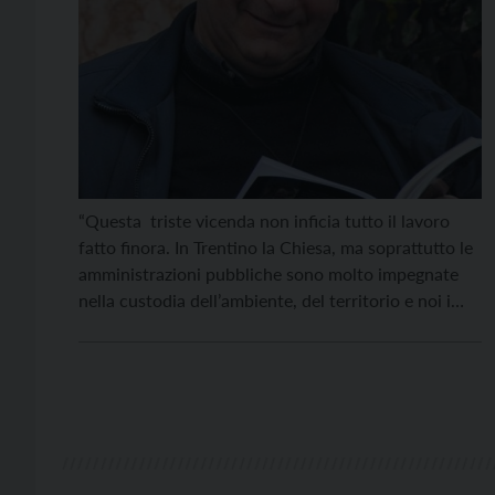
“Questa triste vicenda non inficia tutto il lavoro
fatto finora. In Trentino la Chiesa, ma soprattutto le
amministrazioni pubbliche sono molto impegnate
nella custodia dell’ambiente, del territorio e noi i
risultati li vediamo continuamente”. Don Rodolfo
Pizzolli, delegato per la pastorale dell’ambiente e del
turismo della diocesi di Trento è intervenuto ieri
sulla vicenda dell’Orsa […]