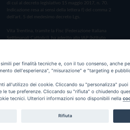
di cui al decreto legislativo 15 maggio 2017, n. 70.
Indicazione resa ai sensi della lettera f) del comma 2
dell'art. 5 del medesimo decreto Lgs.
Vita Trentina, tramite la Fisc (Federazione Italiana
Settimanali Cattolici), ha aderito allo IAP (Istituto
dell'Autodisciplina Pubblicitaria) accettando il Codice di
Autodisciplina della Comunicazione Commerciale
imili per finalità tecniche e, con il tuo consenso, anche per 
Privacy Policy
Cookie Policy
amento dell'esperienza", "misurazione" e "targeting e pubbli
i all'utilizzo dei cookie. Cliccando su "personalizza" puoi
 Trentina Editrice
re le tue preferenze. Cliccando su "rifiuta" o chiudendo que
okie tecnici. Ulteriori informazioni sono disponibili nella
coo
Rifiuta