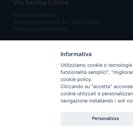
Vita Trentina Editrice
Società Cooperativa
Via Monsignor Endrici, 14 – 38122 Trento
P.IVA e C.F. 00199960220
Informativa
Utilizziamo cookie o tecnologie s
funzionalità semplici", "miglior
cookie policy.
Cliccando su "accetta" acconsent
Copyright © 2019 - Tutti i diritti riservati - Vita
cookie utilizzati e personalizza
navigazione installando i soli co
Privacy Policy
Personalizza