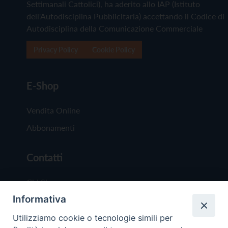
Settimanali Cattolici), ha aderito allo IAP (Istituto
dell'Autodisciplina Pubblicitaria) accettando il Codice di
Autodisciplina della Comunicazione Commerciale
Privacy Policy
Cookie Policy
E-Shop
Vendita Online
Abbonamenti
Contatti
Chi Siamo
Informativa
Redazione
Scrivici
Utilizziamo cookie o tecnologie simili per