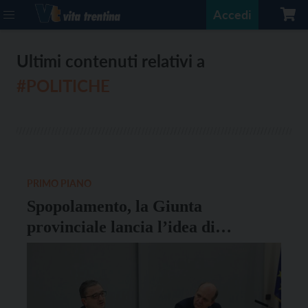
Accedi
Ultimi contenuti relativi a
#POLITICHE
PRIMO PIANO
Spopolamento, la Giunta
provinciale lancia l’idea di
contributi a fondo perduto per
l’acquisto e la ristrutturazione di
immobili