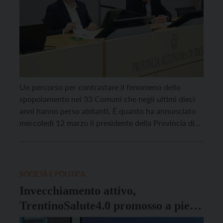
Un percorso per contrastare il fenomeno dello
spopolamento nei 33 Comuni che negli ultimi dieci
anni hanno perso abitanti. È quanto ha annunciato
mercoledì 12 marzo il presidente della Provincia di
Trento Maurizio Fugatti, che ha presentato alla
stampa la delibera pre-adottata dall’esecutivo. La
Giunta provinciale sta pensando a contributi a fondo
perduto (dal 35% […]
SOCIETÀ E POLITICA
Invecchiamento attivo,
TrentinoSalute4.0 promosso a pieni
voti a Bruxelles come “Sito di