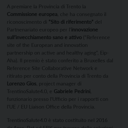
A premiare la Provincia di Trento la
Commissione europea
, che ha consegnato il
riconoscimento di
“Sito di riferimento”
del
Partnenariato europeo per l’
innovazione
sull’invecchiamento sano e attivo
(“Reference
site of the European and innovation
partnership on active and healthy aging”, Eip-
Aha). Il premio è stato conferito a Bruxelles dal
Reference Site Collaborative Network e
ritirato per conto della Provincia di Trento da
Lorenzo Gios
, project manager di
TrentinoSalute4.0, e
Gabriele Pedrini
,
funzionario presso l’Ufficio per i rapporti con
l’UE / EU Liaison Office della Provincia.
TrentinoSalute4.0 è stato costituito nel 2016
da Apss, Pat ed FBK per trovare delle soluzioni