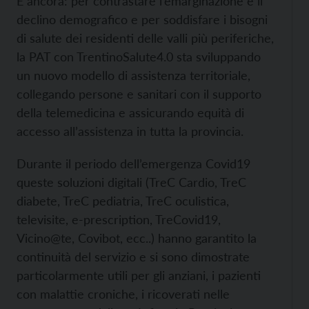
E ancora: per contrastare l’emarginazione e il
declino demografico e per soddisfare i bisogni
di salute dei residenti delle valli più periferiche,
la PAT con TrentinoSalute4.0 sta sviluppando
un nuovo modello di assistenza territoriale,
collegando persone e sanitari con il supporto
della telemedicina e assicurando equità di
accesso all’assistenza in tutta la provincia.
Durante il periodo dell’emergenza Covid19
queste soluzioni digitali (TreC Cardio, TreC
diabete, TreC pediatria, TreC oculistica,
televisite, e-prescription, TreCovid19,
Vicino@te, Covibot, ecc..) hanno garantito la
continuità del servizio e si sono dimostrate
particolarmente utili per gli anziani, i pazienti
con malattie croniche, i ricoverati nelle