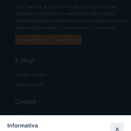
Vita Trentina, tramite la Fisc (Federazione Italiana
Settimanali Cattolici), ha aderito allo IAP (Istituto
dell'Autodisciplina Pubblicitaria) accettando il Codice di
Autodisciplina della Comunicazione Commerciale
Privacy Policy
Cookie Policy
E-Shop
Vendita Online
Abbonamenti
Contatti
Chi Siamo
Informativa
Redazione