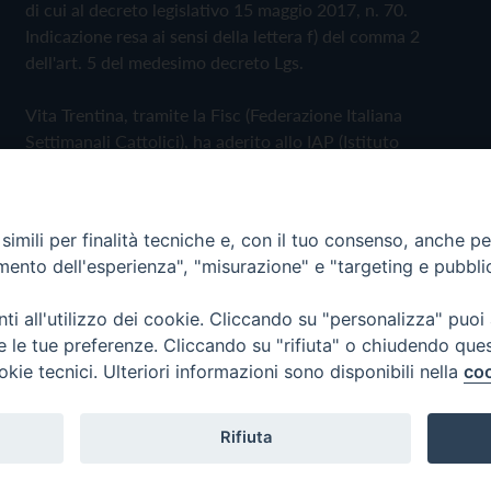
di cui al decreto legislativo 15 maggio 2017, n. 70.
Indicazione resa ai sensi della lettera f) del comma 2
dell'art. 5 del medesimo decreto Lgs.
Vita Trentina, tramite la Fisc (Federazione Italiana
Settimanali Cattolici), ha aderito allo IAP (Istituto
dell'Autodisciplina Pubblicitaria) accettando il Codice di
Autodisciplina della Comunicazione Commerciale
imili per finalità tecniche e, con il tuo consenso, anche per 
Privacy Policy
Cookie Policy
amento dell'esperienza", "misurazione" e "targeting e pubbli
i all'utilizzo dei cookie. Cliccando su "personalizza" puoi
 Trentina Editrice
re le tue preferenze. Cliccando su "rifiuta" o chiudendo que
okie tecnici. Ulteriori informazioni sono disponibili nella
coo
Rifiuta