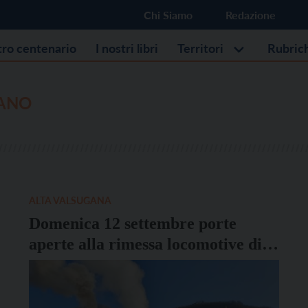
Chi Siamo
Redazione
stro centenario
I nostri libri
Territori
Rubric
ANO
ALTA VALSUGANA
Domenica 12 settembre porte
aperte alla rimessa locomotive di
Primolano