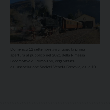
Domenica 12 settembre avrà luogo la prima
apertura al pubblico nel 2021 della Rimessa
Locomotive di Primolano, organizzata
dall’associazione Società Veneta Ferrovie, dalle 10
alle 17: sarà l’occasione per il pubblico di vedere da
vicino la locomotiva a vapore 880 001 in pressione.
La centenaria vaporiera si muoverà nel fascio binari
museale trainando la composizione […]