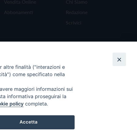
Vendita Online
Chi Siamo
Abbonamenti
Redazione
Scrivici
altre finalità ("interazioni e
cità") come specificato nella
 avere maggiori informazioni sui
sta informativa proseguirai la
kie policy
completa.
Torna all'inizio
Accetta