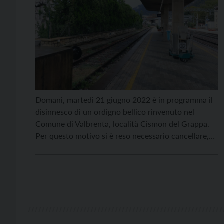
Domani, martedì 21 giugno 2022 è in programma il
disinnesco di un ordigno bellico rinvenuto nel
Comune di Valbrenta, località Cismon del Grappa.
Per questo motivo si è reso necessario cancellare,
durante gli orari di chiusura delle strade, i servizi
sostitutivi con autobus di Trenitalia che garantivano
il collegamento fra Primolano e Bassano del
Grappa, […]