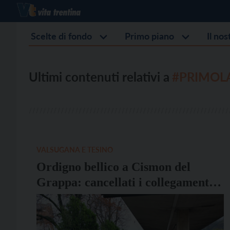
Scelte di fondo
Primo piano
Il no
Ultimi contenuti relativi a
#PRIMOL
VALSUGANA E TESINO
Ordigno bellico a Cismon del
Grappa: cancellati i collegamenti
bus fra Primolano e Bassano