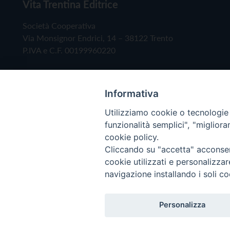
Vita Trentina Editrice
Società Cooperativa
Via Monsignor Endrici, 14 – 38122 Trento
P.IVA e C.F. 00199960220
Informativa
Utilizziamo cookie o tecnologie s
funzionalità semplici", "miglior
cookie policy.
Cliccando su "accetta" acconsent
Copyright © 2019 - Tutti i diritti riservati - Vita
cookie utilizzati e personalizza
navigazione installando i soli co
Privacy Policy
Personalizza