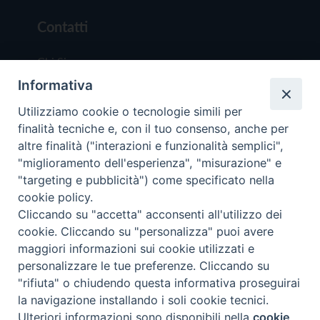
Contatti
Chi Siamo
Informativa
Redazione
Scrivici
Utilizziamo cookie o tecnologie simili per
finalità tecniche e, con il tuo consenso, anche per
altre finalità ("interazioni e funzionalità semplici",
"miglioramento dell'esperienza", "misurazione" e
"targeting e pubblicità") come specificato nella
cookie policy.
Copyright © 2019 - Tutti i diritti riservati - Vit
Cliccando su "accetta" acconsenti all'utilizzo dei
Trentina Editrice
cookie. Cliccando su "personalizza" puoi avere
maggiori informazioni sui cookie utilizzati e
Privacy Policy
personalizzare le tue preferenze. Cliccando su
Torna all'inizi
"rifiuta" o chiudendo questa informativa proseguirai
la navigazione installando i soli cookie tecnici.
Ulteriori informazioni sono disponibili nella
cookie