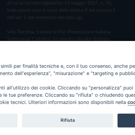
di cui al decreto legislativo 15 maggio 2017, n. 70.
Indicazione resa ai sensi della lettera f) del comma 2
dell'art. 5 del medesimo decreto Lgs.
Vita Trentina, tramite la Fisc (Federazione Italiana
Settimanali Cattolici), ha aderito allo IAP (Istituto
dell'Autodisciplina Pubblicitaria) accettando il Codice di
Autodisciplina della Comunicazione Commerciale
imili per finalità tecniche e, con il tuo consenso, anche per 
Privacy Policy
Cookie Policy
amento dell'esperienza", "misurazione" e "targeting e pubbli
i all'utilizzo dei cookie. Cliccando su "personalizza" puoi
 Trentina Editrice
re le tue preferenze. Cliccando su "rifiuta" o chiudendo que
okie tecnici. Ulteriori informazioni sono disponibili nella
coo
Rifiuta