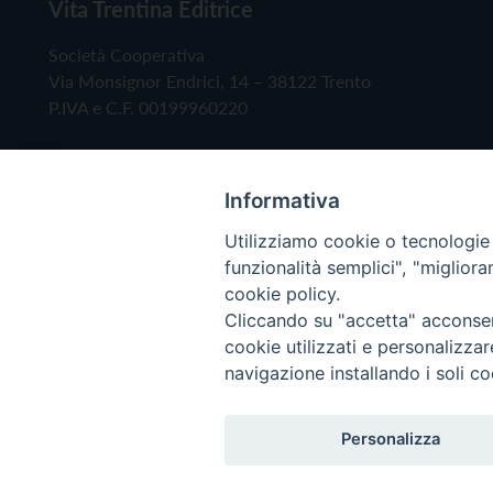
Vita Trentina Editrice
Società Cooperativa
Via Monsignor Endrici, 14 – 38122 Trento
P.IVA e C.F. 00199960220
Informativa
Utilizziamo cookie o tecnologie s
funzionalità semplici", "miglior
cookie policy.
Cliccando su "accetta" acconsent
Copyright © 2019 - Tutti i diritti riservati - Vita
cookie utilizzati e personalizza
navigazione installando i soli co
Privacy Policy
Personalizza