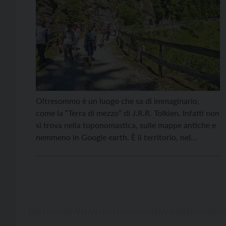
Oltresommo è un luogo che sa di immaginario,
come la “Terra di mezzo” di J.R.R. Tolkien. Infatti non
si trova nella toponomastica, sulle mappe antiche e
nemmeno in Google earth. È il territorio, nel
comune di Folgaria, sito tra il Passo del Sommo e
l’Altopiano di Lavarone. Non esiste sulla carta
geografica, però si trova […]