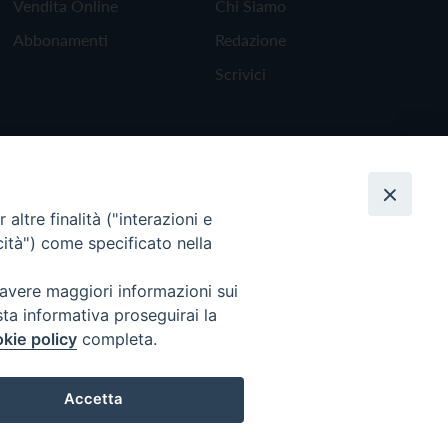
Vendita Online
Chi Siamo
Abbonamenti
Redazione
Scrivici
altre finalità ("interazioni e
cità") come specificato nella
 avere maggiori informazioni sui
sta informativa proseguirai la
kie policy
completa.
Torna all'inizio
Accetta