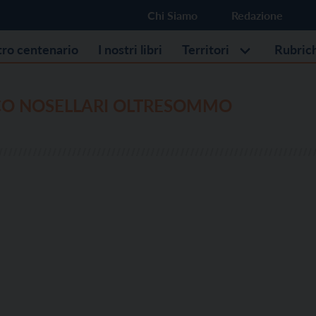
Chi Siamo
Redazione
stro centenario
I nostri libri
Territori
Rubric
CO NOSELLARI OLTRESOMMO