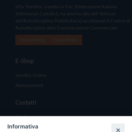
Vita Trentina, tramite la Fisc (Federazione Italiana
Settimanali Cattolici), ha aderito allo IAP (Istituto
dell'Autodisciplina Pubblicitaria) accettando il Codice di
Autodisciplina della Comunicazione Commerciale
Privacy Policy
Cookie Policy
E-Shop
Vendita Online
Abbonamenti
Contatti
Chi Siamo
Informativa
Redazione