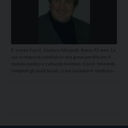
E’ morto il prof. Giuliano Morandi. Aveva 92 anni. La
sua scomparsa costituisce una grave perdita per il
mondo medico e culturale trentino. Il prof. Morandi,
compiuti gli studi liceali, si era laureato in medicina e
chirurgia all’università di Pavia nel 1954. Seguirono
le specializzazione in oncologia all’università di Pavia
nel 1958, poi in ostetricia […]