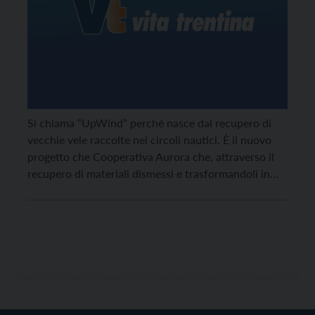
Si chiama “UpWind” perché nasce dal recupero di
vecchie vele raccolte nei circoli nautici. È il nuovo
progetto che Cooperativa Aurora che, attraverso il
recupero di materiali dismessi e trasformandoli in
borse e borsoni che siano belli da vedere e pratici da
utilizzare, vuole rappresentare un’occasione di
riscatto per alcune donne in difficoltà. La nascita […]