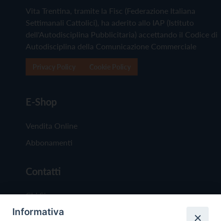
Vita Trentina, tramite la Fisc (Federazione Italiana
Settimanali Cattolici), ha aderito allo IAP (Istituto
dell'Autodisciplina Pubblicitaria) accettando il Codice di
Autodisciplina della Comunicazione Commerciale
Privacy Policy
Cookie Policy
E-Shop
Vendita Online
Abbonamenti
Contatti
Chi Siamo
Informativa
Redazione