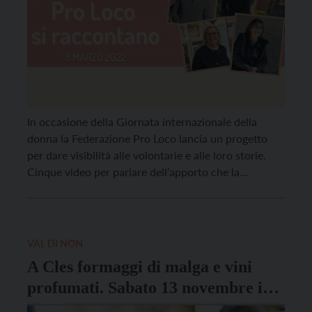
In occasione della Giornata internazionale della
donna la Federazione Pro Loco lancia un progetto
per dare visibilità alle volontarie e alle loro storie.
Cinque video per parlare dell’apporto che la
componente femminile porta al mondo del
volontariato, ma anche, viceversa, per far capire
come il volontariato sia un luogo di crescita per le
donne. Rendere […]
VAL DI NON
A Cles formaggi di malga e vini
profumati. Sabato 13 novembre in
corso Dante