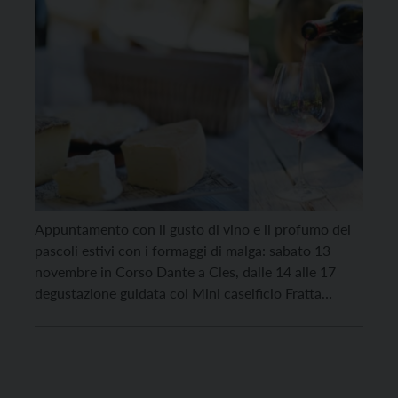
Appuntamento con il gusto di vino e il profumo dei
pascoli estivi con i formaggi di malga: sabato 13
novembre in Corso Dante a Cles, dalle 14 alle 17
degustazione guidata col Mini caseificio Fratta
Cucola e i suoi pregiati formaggi accompagnati dai
vini di Davide Busetti e Luca Paternoster della
giovane Cantina Fixum. Si […]