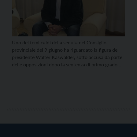
Uno dei temi caldi della seduta del Consiglio
provinciale del 9 giugno ha riguardato la figura del
presidente Walter Kaswalder, sotto accusa da parte
delle opposizioni dopo la sentenza di primo grado
relativa al licenziamento del suo segretario
particolare Pruner. Per primo Tonini, capogruppo pd,
aveva definito “insostenibile” la situazione venutasi a
creare, chiedendo le […]