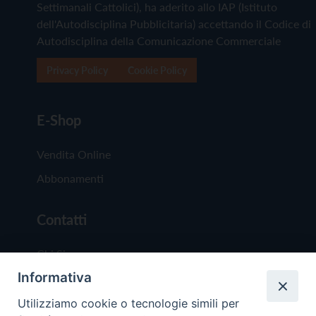
Settimanali Cattolici), ha aderito allo IAP (Istituto
dell'Autodisciplina Pubblicitaria) accettando il Codice di
Autodisciplina della Comunicazione Commerciale
Privacy Policy
Cookie Policy
E-Shop
Vendita Online
Abbonamenti
Contatti
Chi Siamo
Informativa
Redazione
Scrivici
Utilizziamo cookie o tecnologie simili per