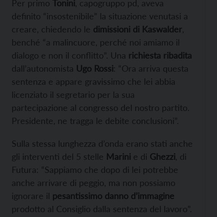
Per primo
Tonini
, capogruppo pd, aveva
definito “insostenibile” la situazione venutasi a
creare, chiedendo le
dimissioni di Kaswalder
,
benché “a malincuore, perché noi amiamo il
dialogo e non il conflitto”. Una
richiesta ribadita
dall’autonomista
Ugo Rossi
: “Ora arriva questa
sentenza e appare gravissimo che lei abbia
licenziato il segretario per la sua
partecipazione al congresso del nostro partito.
Presidente, ne tragga le debite conclusioni”.
Sulla stessa lunghezza d’onda erano stati anche
gli interventi del 5 stelle
Marini
e di
Ghezzi
, di
Futura: “Sappiamo che dopo di lei potrebbe
anche arrivare di peggio, ma non possiamo
ignorare il
pesantissimo danno d’immagine
prodotto al Consiglio dalla sentenza del lavoro”.