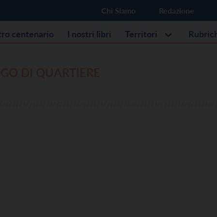
Chi Siamo
Redazione
stro centenario
I nostri libri
Territori
Rubric
GO DI QUARTIERE