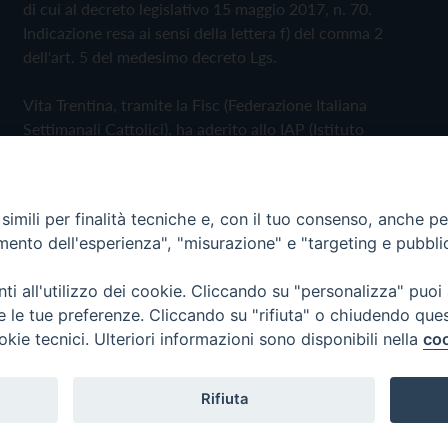
di cui al decreto legislativo 15 maggio 2017, n. 70.
Indicazione resa ai sensi della lettera f) del comma 2
dell'art. 5 del medesimo decreto Lgs.
Vita Trentina, tramite la Fisc (Federazione Italiana
Settimanali Cattolici), ha aderito allo IAP (Istituto
dell'Autodisciplina Pubblicitaria) accettando il Codice di
Autodisciplina della Comunicazione Commerciale
imili per finalità tecniche e, con il tuo consenso, anche per 
Privacy Policy
Cookie Policy
amento dell'esperienza", "misurazione" e "targeting e pubbli
i all'utilizzo dei cookie. Cliccando su "personalizza" puoi
 Trentina Editrice
re le tue preferenze. Cliccando su "rifiuta" o chiudendo que
okie tecnici. Ulteriori informazioni sono disponibili nella
coo
Rifiuta