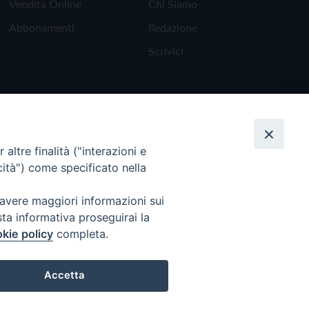
Vendita Online
Chi Siamo
Abbonamenti
Redazione
Scrivici
altre finalità ("interazioni e
cità") come specificato nella
 avere maggiori informazioni sui
sta informativa proseguirai la
kie policy
completa.
Torna all'inizio
Accetta