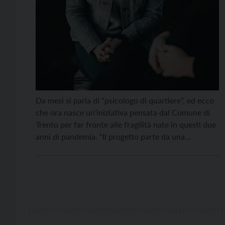
Da mesi si parla di “psicologo di quartiere”, ed ecco
che ora nasce un’iniziativa pensata dal Comune di
Trento per far fronte alle fragilità nate in questi due
anni di pandemia. “Il progetto parte da una
sollecitazione di alcune circoscrizioni e del
Consiglio comunale – racconta Chiara Maule,
assessora alle politiche sociali del Comune di […]