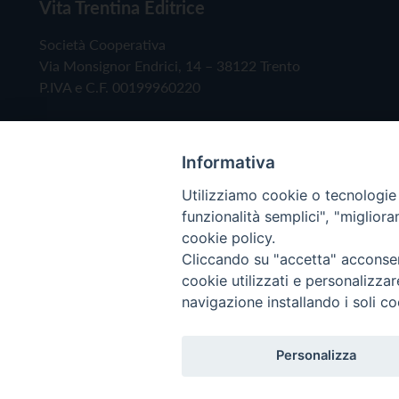
Vita Trentina Editrice
Società Cooperativa
Via Monsignor Endrici, 14 – 38122 Trento
P.IVA e C.F. 00199960220
Informativa
Utilizziamo cookie o tecnologie s
funzionalità semplici", "miglior
cookie policy.
Cliccando su "accetta" acconsent
Copyright © 2019 - Tutti i diritti riservati - Vita
cookie utilizzati e personalizza
navigazione installando i soli co
Privacy Policy
Personalizza