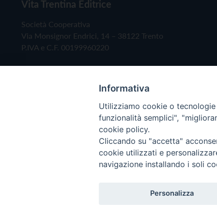
Vita Trentina Editrice
Società Cooperativa
Via Monsignor Endrici, 14 – 38122 Trento
P.IVA e C.F. 00199960220
Informativa
Utilizziamo cookie o tecnologie s
funzionalità semplici", "miglior
cookie policy.
Cliccando su "accetta" acconsent
Copyright © 2019 - Tutti i diritti riservati - Vita
cookie utilizzati e personalizza
navigazione installando i soli co
Privacy Policy
Personalizza