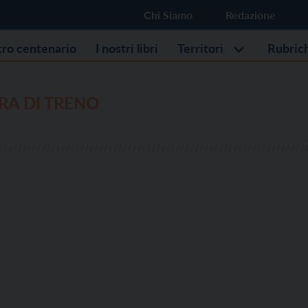
Chi Siamo
Redazione
stro centenario
I nostri libri
Territori
Rubric
RA DI TRENO