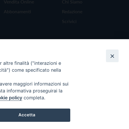
Vendita Online
Chi Siamo
Abbonamenti
Redazione
Scrivici
altre finalità ("interazioni e
cità") come specificato nella
 avere maggiori informazioni sui
sta informativa proseguirai la
kie policy
completa.
Torna all'inizio
Accetta