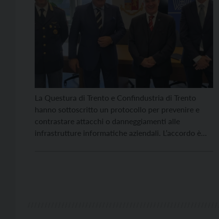
La Questura di Trento e Confindustria di Trento
hanno sottoscritto un protocollo per prevenire e
contrastare attacchi o danneggiamenti alle
infrastrutture informatiche aziendali. L’accordo è
stato sottoscritto ieri, martedì 25 ottobre, presso la
Questura di Trento. Erano presenti il questore
Maurizio Improta e il dirigente del Centro Operativo
per la Sicurezza Cibernetica Trentino – Alto […]