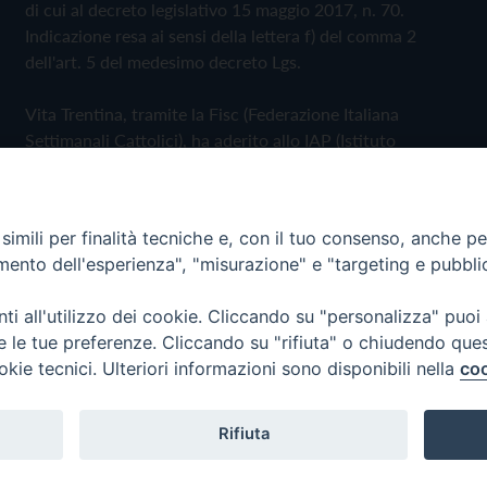
di cui al decreto legislativo 15 maggio 2017, n. 70.
Indicazione resa ai sensi della lettera f) del comma 2
dell'art. 5 del medesimo decreto Lgs.
Vita Trentina, tramite la Fisc (Federazione Italiana
Settimanali Cattolici), ha aderito allo IAP (Istituto
dell'Autodisciplina Pubblicitaria) accettando il Codice di
Autodisciplina della Comunicazione Commerciale
imili per finalità tecniche e, con il tuo consenso, anche per 
Privacy Policy
Cookie Policy
amento dell'esperienza", "misurazione" e "targeting e pubbli
i all'utilizzo dei cookie. Cliccando su "personalizza" puoi
 Trentina Editrice
re le tue preferenze. Cliccando su "rifiuta" o chiudendo que
okie tecnici. Ulteriori informazioni sono disponibili nella
coo
Rifiuta