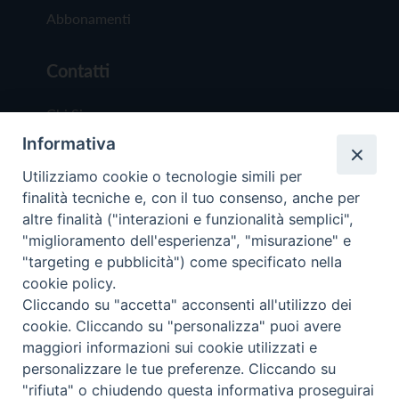
Abbonamenti
Contatti
Chi Siamo
Informativa
Redazione
Scrivici
Utilizziamo cookie o tecnologie simili per
finalità tecniche e, con il tuo consenso, anche per
altre finalità ("interazioni e funzionalità semplici",
"miglioramento dell'esperienza", "misurazione" e
"targeting e pubblicità") come specificato nella
cookie policy.
Copyright © 2019 - Tutti i diritti riservati - Vit
Cliccando su "accetta" acconsenti all'utilizzo dei
Trentina Editrice
cookie. Cliccando su "personalizza" puoi avere
maggiori informazioni sui cookie utilizzati e
Privacy Policy
personalizzare le tue preferenze. Cliccando su
Torna all'inizi
"rifiuta" o chiudendo questa informativa proseguirai