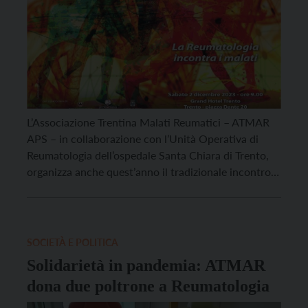
L’Associazione Trentina Malati Reumatici – ATMAR
APS – in collaborazione con l’Unità Operativa di
Reumatologia dell’ospedale Santa Chiara di Trento,
organizza anche quest’anno il tradizionale incontro
d’autunno dal titolo “La Reumatologia incontra i
malati”, al quale gli associati di ATMAR e tutti gli
interessati sono invitati a partecipare. L’incontro si
terrà sabato 2 dicembre alle 9 presso […]
SOCIETÀ E POLITICA
Solidarietà in pandemia: ATMAR
dona due poltrone a Reumatologia