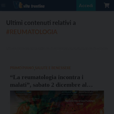
Accedi
Ultimi contenuti relativi a
#REUMATOLOGIA
PRIMO PIANO
,
SALUTE E BENESSERE
“La reumatologia incontra i
malati”, sabato 2 dicembre al
Grand Hotel Trento
l’appuntamento promosso da
Atmar