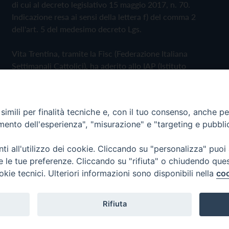
di cui al decreto legislativo 15 maggio 2017, n. 70.
Indicazione resa ai sensi della lettera f) del comma 2
dell'art. 5 del medesimo decreto Lgs.
Vita Trentina, tramite la Fisc (Federazione Italiana
Settimanali Cattolici), ha aderito allo IAP (Istituto
dell'Autodisciplina Pubblicitaria) accettando il Codice di
Autodisciplina della Comunicazione Commerciale
imili per finalità tecniche e, con il tuo consenso, anche per 
Privacy Policy
Cookie Policy
amento dell'esperienza", "misurazione" e "targeting e pubbli
i all'utilizzo dei cookie. Cliccando su "personalizza" puoi
 Trentina Editrice
re le tue preferenze. Cliccando su "rifiuta" o chiudendo que
okie tecnici. Ulteriori informazioni sono disponibili nella
coo
Rifiuta