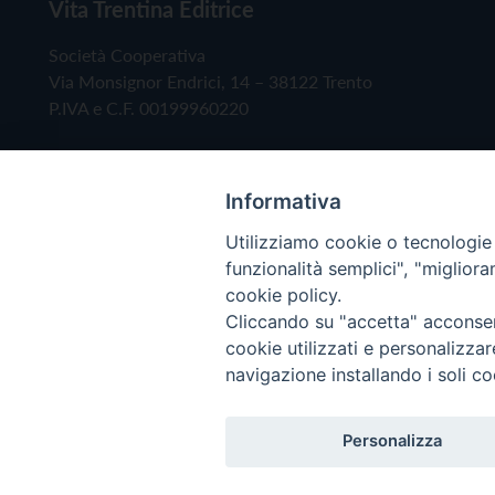
Vita Trentina Editrice
Società Cooperativa
Via Monsignor Endrici, 14 – 38122 Trento
P.IVA e C.F. 00199960220
Informativa
Utilizziamo cookie o tecnologie s
funzionalità semplici", "miglior
cookie policy.
Cliccando su "accetta" acconsent
Copyright © 2019 - Tutti i diritti riservati - Vita
cookie utilizzati e personalizza
navigazione installando i soli co
Privacy Policy
Personalizza