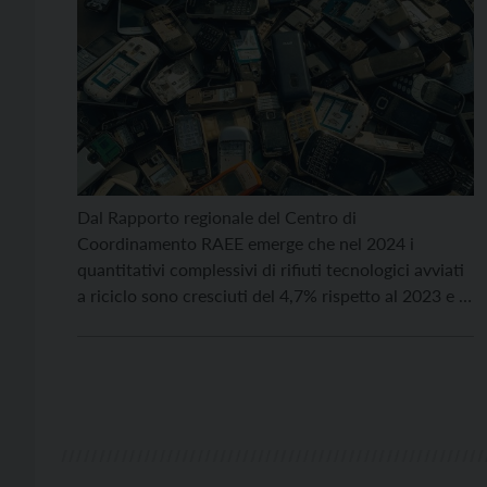
Dal Rapporto regionale del Centro di
Coordinamento RAEE emerge che nel 2024 i
quantitativi complessivi di rifiuti tecnologici avviati
a riciclo sono cresciuti del 4,7% rispetto al 2023 e il
dato pro capite di 7,64 kg/ab (+3,8%) conquista il
quinto posto nella classifica nazionale. La Provincia
di Trento porta a oltre il 61% l’incidenza della […]