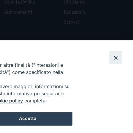
Vendita Online
Chi Siamo
Abbonamenti
Redazione
Scrivici
altre finalità ("interazioni e
cità") come specificato nella
 avere maggiori informazioni sui
sta informativa proseguirai la
kie policy
completa.
Torna all'inizio
Accetta