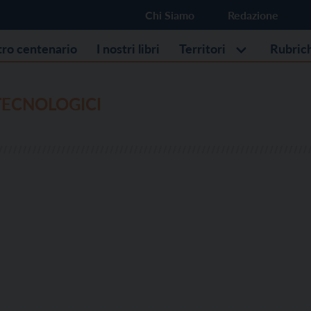
Chi Siamo
Redazione
stro centenario
I nostri libri
Territori
Rubric
 TECNOLOGICI