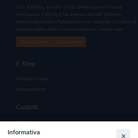
Vita Trentina, tramite la Fisc (Federazione Italiana
Settimanali Cattolici), ha aderito allo IAP (Istituto
dell'Autodisciplina Pubblicitaria) accettando il Codice di
Autodisciplina della Comunicazione Commerciale
Privacy Policy
Cookie Policy
E-Shop
Vendita Online
Abbonamenti
Contatti
Chi Siamo
Informativa
Redazione