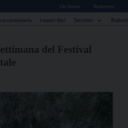
Chi Siamo
Redazione
stro centenario
I nostri libri
Territori
Rubric
settimana del Festival
tale