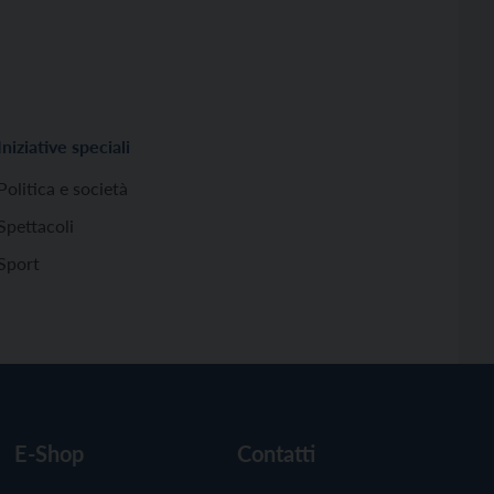
Iniziative speciali
Politica e società
Spettacoli
Sport
E-Shop
Contatti