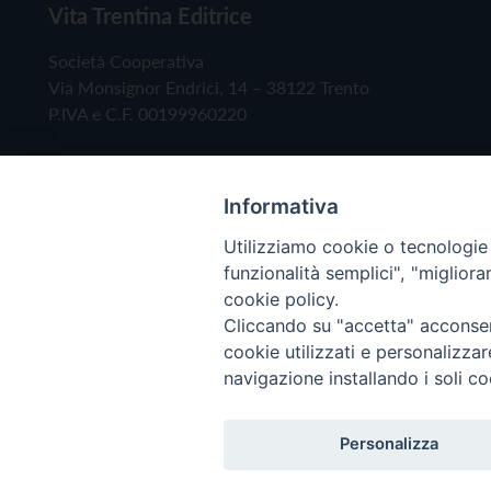
Vita Trentina Editrice
Società Cooperativa
Via Monsignor Endrici, 14 – 38122 Trento
P.IVA e C.F. 00199960220
Informativa
Utilizziamo cookie o tecnologie s
funzionalità semplici", "miglior
cookie policy.
Cliccando su "accetta" acconsent
Copyright © 2019 - Tutti i diritti riservati - Vita
cookie utilizzati e personalizza
navigazione installando i soli co
Privacy Policy
Personalizza