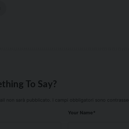
I
thing To Say?
mail non sarà pubblicato.
I campi obbligatori sono contrass
Your Name
*