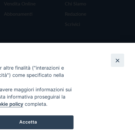
Vendita Online
Chi Siamo
Abbonamenti
Redazione
Scrivici
altre finalità ("interazioni e
cità") come specificato nella
 avere maggiori informazioni sui
sta informativa proseguirai la
kie policy
completa.
Torna all'inizio
Accetta