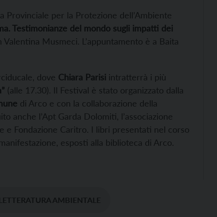
zia Provinciale per la Protezione dell’Ambiente
ima. Testimonianze del mondo sugli impatti dei
con Valentina Musmeci. L’appuntamento è a Baita
rciducale, dove
Chiara Parisi
intratterrà i più
a”
(alle 17.30). Il Festival è stato organizzato dalla
mune
di Arco e con la collaborazione della
ito anche l’Apt Garda Dolomiti, l’associazione
 e Fondazione Caritro. I libri presentati nel corso
 manifestazione, esposti alla biblioteca di Arco.
 LETTERATURA AMBIENTALE