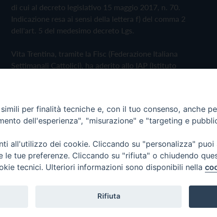
di cui al decreto legislativo 15 maggio 2017, n. 70.
Indicazione resa ai sensi della lettera f) del comma 2
dell'art. 5 del medesimo decreto Lgs.
Vita Trentina, tramite la Fisc (Federazione Italiana
Settimanali Cattolici), ha aderito allo IAP (Istituto
dell'Autodisciplina Pubblicitaria) accettando il Codice di
Autodisciplina della Comunicazione Commerciale
imili per finalità tecniche e, con il tuo consenso, anche per 
Privacy Policy
Cookie Policy
amento dell'esperienza", "misurazione" e "targeting e pubbli
i all'utilizzo dei cookie. Cliccando su "personalizza" puoi
 Trentina Editrice
re le tue preferenze. Cliccando su "rifiuta" o chiudendo que
okie tecnici. Ulteriori informazioni sono disponibili nella
coo
Rifiuta