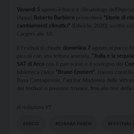
Venerdì 5
agosto il fisico e climatologo dell’Agen
(Appa)
Roberto Barbiero
presenterà
“Storie di cl
cambiamenti climatici”
(Ediciclo, 2020), scritto 
Cargoni alle 18.
Il Festival si chiude
domenica 7
agosto al parco A
piccoli con una lettura animata,
“Jiulia e la sequoi
SAT di Arco
con il patrocinio e il sostegno del
Co
biblioteca civica
“Bruno Emmert”
. Hanno contribu
Busa Consapevole, l’agritur Madonna delle Vittorie
del festival si possono trovare, fino alla fine della
di
redazione VT
#ARCO
#CHIARA PARISI
#FESTIVAL