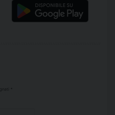
egnati
*