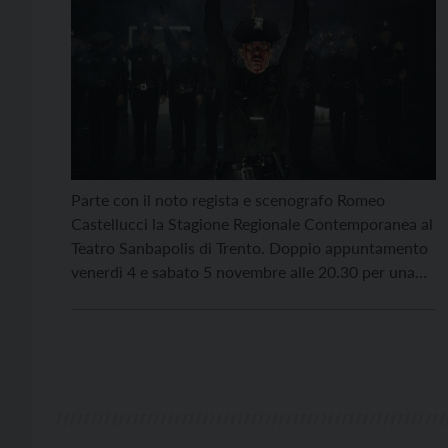
Parte con il noto regista e scenografo Romeo
Castellucci la Stagione Regionale Contemporanea al
Teatro Sanbapolis di Trento. Doppio appuntamento
venerdì 4 e sabato 5 novembre alle 20.30 per una
riflessione sul rapporto con la legge, la sua violenza
intrinseca e la responsabilità individuale e collettiva.
Lo spettacolo, “Bros”, è realizzato da Castellucci
insieme alla […]