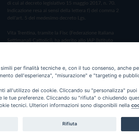
di cui al decreto legislativo 15 maggio 2017, n. 70.
Indicazione resa ai sensi della lettera f) del comma 2
dell'art. 5 del medesimo decreto Lgs.
Vita Trentina, tramite la Fisc (Federazione Italiana
Settimanali Cattolici), ha aderito allo IAP (Istituto
dell'Autodisciplina Pubblicitaria) accettando il Codice di
Autodisciplina della Comunicazione Commerciale
imili per finalità tecniche e, con il tuo consenso, anche per 
Privacy Policy
Cookie Policy
amento dell'esperienza", "misurazione" e "targeting e pubbli
i all'utilizzo dei cookie. Cliccando su "personalizza" puoi
 Trentina Editrice
re le tue preferenze. Cliccando su "rifiuta" o chiudendo que
okie tecnici. Ulteriori informazioni sono disponibili nella
coo
Rifiuta