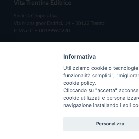
Vita Trentina Editrice
Società Cooperativa
Via Monsignor Endrici, 14 – 38122 Trento
P.IVA e C.F. 00199960220
Informativa
Utilizziamo cookie o tecnologie s
funzionalità semplici", "miglior
cookie policy.
Cliccando su "accetta" acconsent
Copyright © 2019 - Tutti i diritti riservati - Vita
cookie utilizzati e personalizza
navigazione installando i soli co
Privacy Policy
Personalizza