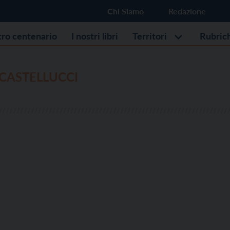
Chi Siamo
Redazione
stro centenario
I nostri libri
Territori
Rubric
CASTELLUCCI