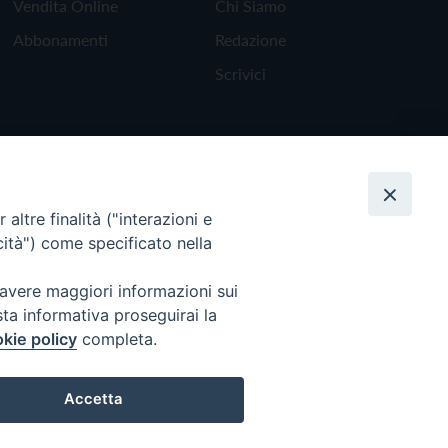
Vendita Online
Chi Siamo
Abbonamenti
Redazione
Scrivici
altre finalità ("interazioni e
cità") come specificato nella
 avere maggiori informazioni sui
sta informativa proseguirai la
kie policy
completa.
Torna all'inizio
Accetta