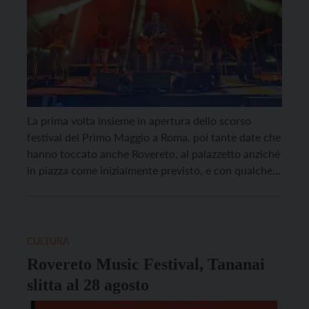
La prima volta insieme in apertura dello scorso
festival del Primo Maggio a Roma, poi tante date che
hanno toccato anche Rovereto, al palazzetto anziché
in piazza come inizialmente previsto, e con qualche
giorno di ritardo rispetto alla data originaria. Ma, in
questo caso, l’attesa è stata ben ripagata: i brani più
famosi della Bandabardò […]
CULTURA
Rovereto Music Festival, Tananai
slitta al 28 agosto