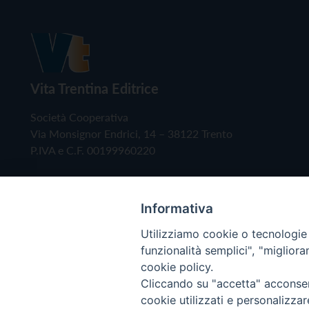
Vita Trentina Editrice
Società Cooperativa
Via Monsignor Endrici, 14 – 38122 Trento
P.IVA e C.F. 00199960220
Informativa
Utilizziamo cookie o tecnologie s
funzionalità semplici", "miglior
cookie policy.
Cliccando su "accetta" acconsent
Copyright © 2019 - Tutti i diritti riservati - Vita
cookie utilizzati e personalizza