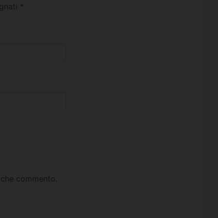
egnati
*
ta che commento.