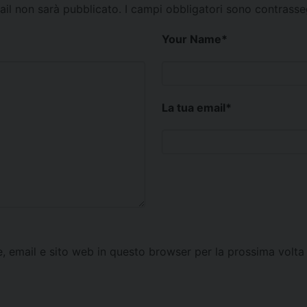
mail non sarà pubblicato.
I campi obbligatori sono contrass
Your Name
*
La tua email
*
e, email e sito web in questo browser per la prossima vol