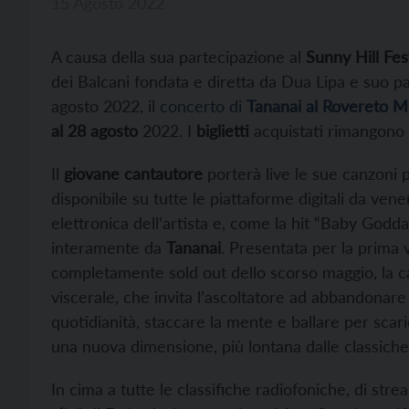
15 Agosto 2022
A causa della sua partecipazione al
Sunny Hill Fes
dei Balcani fondata e diretta da Dua Lipa e suo pa
agosto 2022, il
concerto di
Tananai al Rovereto Mu
al 28 agosto
2022. I
biglietti
acquistati rimangono
Il
giovane cantautore
porterà live le sue canzoni p
disponibile su tutte le piattaforme digitali da vene
elettronica dell’artista e, come la hit “Baby Godd
interamente da
Tananai
. Presentata per la prima 
completamente sold out dello scorso maggio, la c
viscerale, che invita l’ascoltatore ad abbandonar
quotidianità, staccare la mente e ballare per scari
una nuova dimensione, più lontana dalle classiche 
In cima a tutte le classifiche radiofoniche, di str