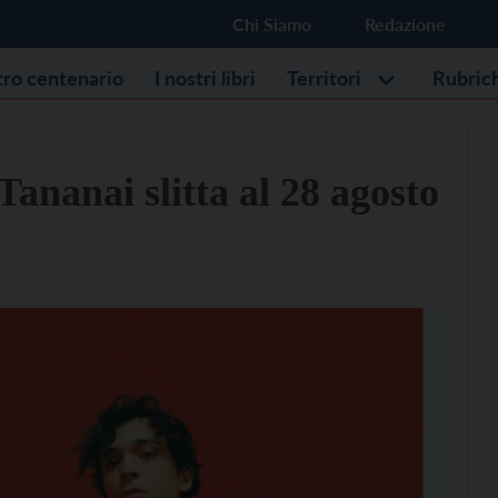
Chi Siamo
Redazione
stro centenario
I nostri libri
Territori
Rubric
Tananai slitta al 28 agosto