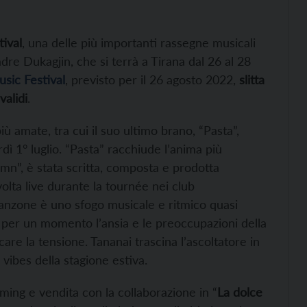
tival
, una delle più importanti rassegne musicali
dre Dukagjin, che si terrà a Tirana dal 26 al 28
sic Festival
, previsto per il 26 agosto 2022,
slitta
validi
.
iù amate, tra cui il suo ultimo brano, “Pasta”,
rdì 1° luglio. “Pasta” racchiude l’anima più
amn”, è stata scritta, composta e prodotta
volta live durante la tournée nei club
anzone è uno sfogo musicale e ritmico quasi
e per un momento l’ansia e le preoccupazioni della
care la tensione. Tananai trascina l’ascoltatore in
vibes della stagione estiva.
eaming e vendita con la collaborazione in “
La dolce