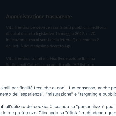
Amministrazione trasparente
Vita Trentina percepisce i contributi pubblici all'editoria
di cui al decreto legislativo 15 maggio 2017, n. 70.
Indicazione resa ai sensi della lettera f) del comma 2
dell'art. 5 del medesimo decreto Lgs.
Vita Trentina, tramite la Fisc (Federazione Italiana
Settimanali Cattolici), ha aderito allo IAP (Istituto
dell'Autodisciplina Pubblicitaria) accettando il Codice di
Autodisciplina della Comunicazione Commerciale
imili per finalità tecniche e, con il tuo consenso, anche per 
Privacy Policy
Cookie Policy
amento dell'esperienza", "misurazione" e "targeting e pubbli
i all'utilizzo dei cookie. Cliccando su "personalizza" puoi
 Trentina Editrice
re le tue preferenze. Cliccando su "rifiuta" o chiudendo que