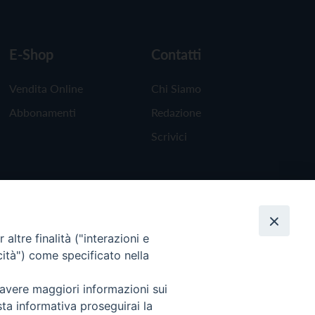
E-Shop
Contatti
Vendita Online
Chi Siamo
Abbonamenti
Redazione
Scrivici
altre finalità ("interazioni e
cità") come specificato nella
 avere maggiori informazioni sui
sta informativa proseguirai la