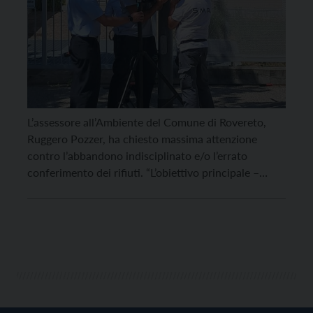
L’assessore all’Ambiente del Comune di Rovereto,
Ruggero Pozzer, ha chiesto massima attenzione
contro l’abbandono indisciplinato e/o l’errato
conferimento dei rifiuti. “L’obiettivo principale –
spiega – è quello di tutelare il decoro urbano, l’igiene
pubblica e soprattutto la stragrande maggioranza dei
cittadini che differenzia i rifiuti con grande senso
civico. Questi comportamenti incivili, oltre a
deturpare […]