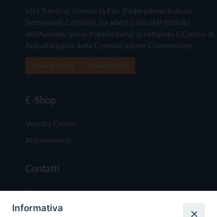
Vita Trentina, tramite la Fisc (Federazione Italiana
Settimanali Cattolici), ha aderito allo IAP (Istituto
dell'Autodisciplina Pubblicitaria) accettando il Codice di
Autodisciplina della Comunicazione Commerciale
Privacy Policy
Cookie Policy
E-Shop
Vendita Online
Abbonamenti
Contatti
Chi Siamo
Informativa
Redazione